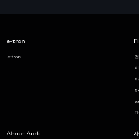
e-tron
F
e-tron
전
아
아
아
ex
T
About Audi
사