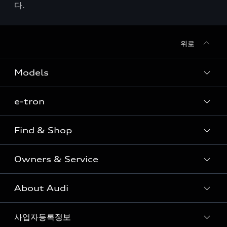
다.
위로
Models
e-tron
Sedan
SUV
Find & Shop
e-tron
Coupe
Owners & Service
전시장/AAP 전시장/AS센터
Sportback
아우디 신차 재고
S range
About Audi
고객안내
아우디 모델 비교하기
RS range
Audi Connect
사업자등록정보
아우디 브랜드
아우디 공식 인증 중고차