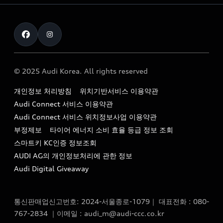
myAudiworld
Stories of Progress
exclusive order
사업자등록번호 : 120-86-69646
내비게이션 데이터 다운로드
통신판매업신고번호 : 2024-서울종로-1079
Formula 1
The new Audi A6 Taste Drive 이벤트
대표자명 : 틸 셰어
아우디 영상 매뉴얼
Audi Story
주소 : 서울특별시 종로구 청계천로 41, 14층(서린동, 영풍빌
아우디 차량 Q&A
딩)
© 2025 Audi Korea. All rights reserved
아우디코리아 소식
대표전화 : 080-767-2834
고객지원센터
개인정보 처리방침
위치기반서비스 이용약관
아우디코리아 소개
이메일 : audi_m@audi-ccc.co.kr
Audi Connect 서비스 이용약관
서비스 센터
아우디 스토리
Audi Connect 서비스 위치정보사업 이용약관
서비스 예약
부정제보
타이어 에너지 소비 효율 등급 정보 조회
아우디 브랜드 히스토리
스마트키 KC인증 정보조회
서비스 프로그램
quattro 시스템
AUDI AG의 개인정보처리에 관한 정보
아우디 e-tron 케어 프로그램
Audi Digital Giveaway
부품 가격 정보
통신판매업신고번호: 2024-서울종로-1079｜ 대표전화 : 080-
사설수리업체를 위한 권고사항
767-2834 ｜이메일 : audi_m@audi-ccc.co.kr