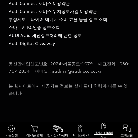
Audi Connect 서비스 이용약관
서비스 센터
아우디 스토리
Audi Connect 서비스 위치정보사업 이용약관
서비스 예약
부정제보
타이어 에너지 소비 효율 등급 정보 조회
아우디 브랜드 히스토리
스마트키 KC인증 정보조회
서비스 프로그램
quattro 시스템
AUDI AG의 개인정보처리에 관한 정보
아우디 e-tron 케어 프로그램
Audi Digital Giveaway
부품 가격 정보
통신판매업신고번호: 2024-서울종로-1079｜ 대표전화 : 080-
사설수리업체를 위한 권고사항
767-2834 ｜이메일 : audi_m@audi-ccc.co.kr
아우디 순정부품
본 웹사이트에서 제공되는 정보는 실제 판매 차량과 다를 수 있
아우디 순정 액세서리
습니다
전기차 배터리 정보
전기차 배터리
시승신청
예약금 결제
전시장 / AS센터
서비스 예약
고객상담
정보