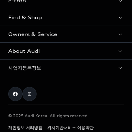
e-tron
Sedan
SUV
Find & Shop
e-tron
Coupe
Owners & Service
전시장/AAP 전시장/AS센터
Sportback
아우디 신차 재고
S range
About Audi
고객안내
아우디 모델 비교하기
RS range
Audi Connect
사업자등록정보
아우디 브랜드
아우디 공식 인증 중고차
myAudiworld
Stories of Progress
exclusive order
사업자등록번호 : 120-86-69646
내비게이션 데이터 다운로드
통신판매업신고번호 : 2024-서울종로-1079
Formula 1
The new Audi A6 Taste Drive 이벤트
대표자명 : 틸 셰어
아우디 영상 매뉴얼
Audi Story
주소 : 서울특별시 종로구 청계천로 41, 14층(서린동, 영풍빌
아우디 차량 Q&A
딩)
© 2025 Audi Korea. All rights reserved
아우디코리아 소식
대표전화 : 080-767-2834
고객지원센터
개인정보 처리방침
위치기반서비스 이용약관
아우디코리아 소개
이메일 : audi_m@audi-ccc.co.kr