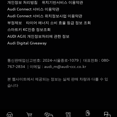
개인정보 처리방침
위치기반서비스 이용약관
아우디코리아 소개
이메일 : audi_m@audi-ccc.co.kr
Audi Connect 서비스 이용약관
서비스 센터
아우디 스토리
Audi Connect 서비스 위치정보사업 이용약관
서비스 예약
부정제보
타이어 에너지 소비 효율 등급 정보 조회
아우디 브랜드 히스토리
스마트키 KC인증 정보조회
서비스 프로그램
quattro 시스템
AUDI AG의 개인정보처리에 관한 정보
아우디 e-tron 케어 프로그램
Audi Digital Giveaway
부품 가격 정보
통신판매업신고번호: 2024-서울종로-1079｜ 대표전화 : 080-
사설수리업체를 위한 권고사항
767-2834 ｜이메일 : audi_m@audi-ccc.co.kr
아우디 순정부품
본 웹사이트에서 제공되는 정보는 실제 판매 차량과 다를 수 있
아우디 순정 액세서리
습니다
전기차 배터리 정보