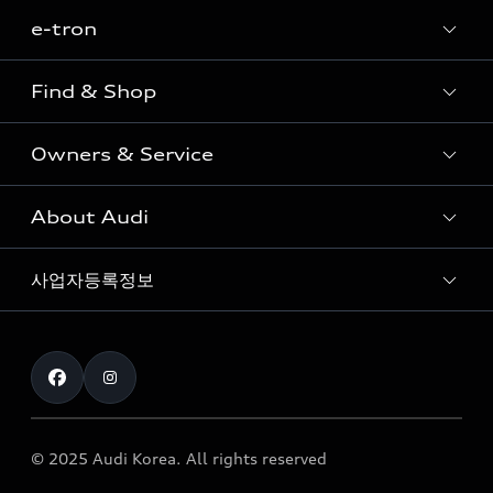
e-tron
Sedan
SUV
Find & Shop
e-tron
Coupe
Owners & Service
전시장/AAP 전시장/AS센터
Sportback
아우디 신차 재고
S range
About Audi
고객안내
아우디 모델 비교하기
RS range
Audi Connect
사업자등록정보
아우디 브랜드
아우디 공식 인증 중고차
myAudiworld
Stories of Progress
exclusive order
사업자등록번호 : 120-86-69646
내비게이션 데이터 다운로드
통신판매업신고번호 : 2024-서울종로-1079
Formula 1
The new Audi A6 Taste Drive 이벤트
대표자명 : 틸 셰어
아우디 영상 매뉴얼
Audi Story
주소 : 서울특별시 종로구 청계천로 41, 14층(서린동, 영풍빌
아우디 차량 Q&A
딩)
© 2025 Audi Korea. All rights reserved
아우디코리아 소식
대표전화 : 080-767-2834
고객지원센터