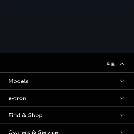
위로
Models
e-tron
Sedan
SUV
Find & Shop
e-tron
Coupe
Owners & Service