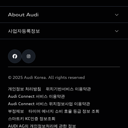
전시장/AAP 전시장/AS센터
Sportback
아우디 신차 재고
S range
About Audi
고객안내
아우디 모델 비교하기
RS range
Audi Connect
사업자등록정보
아우디 브랜드
아우디 공식 인증 중고차
myAudiworld
Stories of Progress
exclusive order
사업자등록번호 : 120-86-69646
내비게이션 데이터 다운로드
통신판매업신고번호 : 2024-서울종로-1079
Formula 1
The new Audi A6 Taste Drive 이벤트
대표자명 : 틸 셰어
아우디 영상 매뉴얼
Audi Story
주소 : 서울특별시 종로구 청계천로 41, 14층(서린동, 영풍빌
아우디 차량 Q&A
딩)
© 2025 Audi Korea. All rights reserved
아우디코리아 소식
대표전화 : 080-767-2834
고객지원센터
개인정보 처리방침
위치기반서비스 이용약관
아우디코리아 소개
이메일 : audi_m@audi-ccc.co.kr
Audi Connect 서비스 이용약관
서비스 센터
아우디 스토리
Audi Connect 서비스 위치정보사업 이용약관
서비스 예약
부정제보
타이어 에너지 소비 효율 등급 정보 조회
아우디 브랜드 히스토리
스마트키 KC인증 정보조회
서비스 프로그램
quattro 시스템
AUDI AG의 개인정보처리에 관한 정보