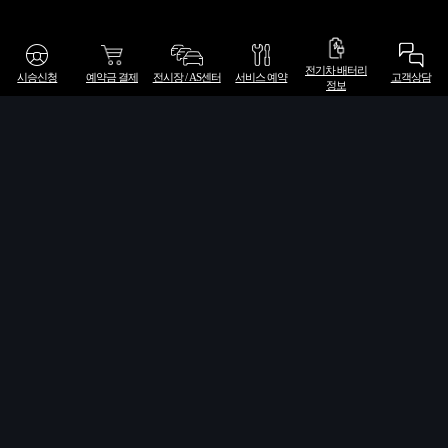
Audi exclusive order
전기차 배터리
시승신청
예약금 결제
전시장 / AS센터
서비스 예약
고객상담
정보
Audi exclusive order 주
문하기
당신만의 특별한 아우디 주문은 아우디 딜러샵
을 통해 신청 가능하며, 자세한 딜러 네트워크
정보는 아래 버튼을 통해 확인하실 수 있습니