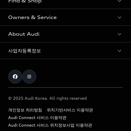
Find & Shop
e-tron
Coupe
Owners & Service
전시장/AAP 전시장/AS센터
Sportback
아우디 신차 재고
S range
About Audi
고객안내
아우디 모델 비교하기
RS range
Audi Connect
사업자등록정보
아우디 브랜드
아우디 공식 인증 중고차
myAudiworld
Stories of Progress
exclusive order
사업자등록번호 : 120-86-69646
내비게이션 데이터 다운로드
통신판매업신고번호 : 2024-서울종로-1079
Formula 1
The new Audi A6 Taste Drive 이벤트
대표자명 : 틸 셰어
아우디 영상 매뉴얼
Audi Story
주소 : 서울특별시 종로구 청계천로 41, 14층(서린동, 영풍빌
아우디 차량 Q&A
딩)
© 2025 Audi Korea. All rights reserved
아우디코리아 소식
대표전화 : 080-767-2834
고객지원센터
개인정보 처리방침
위치기반서비스 이용약관
아우디코리아 소개
이메일 : audi_m@audi-ccc.co.kr
Audi Connect 서비스 이용약관
서비스 센터
아우디 스토리
Audi Connect 서비스 위치정보사업 이용약관
서비스 예약