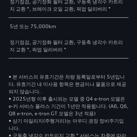
정기점검, 공기정화 필터 교환, 구동축 냉각수 카트리
지 교환 *, 브레이크 오일 교환, 픽업 딜리버리 *
5년 또는 75,000km
정기점검, 공기정화 필터 교환, 구동축 냉각수 카트리
지 교환 *, 픽업 딜리버리 *
• 본 서비스의 유효기간은 차량 등록일로부터 5년입니
다. 유효기간 내 미사용 항목은 현금이나 물품으로 제공
되지 않습니다.
• 2025
년형 이후
출시되는
모델
중
Q4 e-tron
모델은
e-
카
서비스
플러스
기간이
1
년만
적용됩니다
. (A6, Q6,
Q8 e-tron, e-tron GT
모델은
3
년
적용
)
• 상기 마일리지(주행거리)는 아우디 권장 정비주기입
니다.
• 구동축 냉각수 카트리지 교환 * 서비스는 차종에 따라