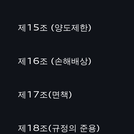
제15조 (양도제한)
제16조 (손해배상)
제17조(면책)
제18조(규정의 준용)