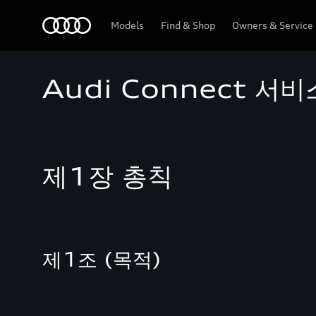
Audi
Models
Find & Shop
Owners & Service
Audi Connect 
제1장 총칙
제1조 (목적)