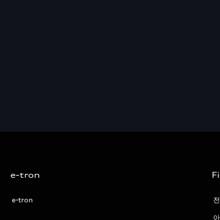
e-tron
F
e-tron
전
아