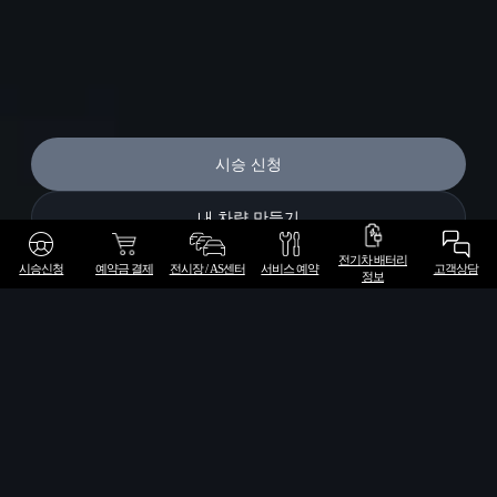
시승 신청
내 차량 만들기
전기차 배터리
시승신청
예약금 결제
전시장 / AS센터
서비스 예약
고객상담
정보
월 10만원대, 높은 잔존가치 - 밸류
⁺ 리스