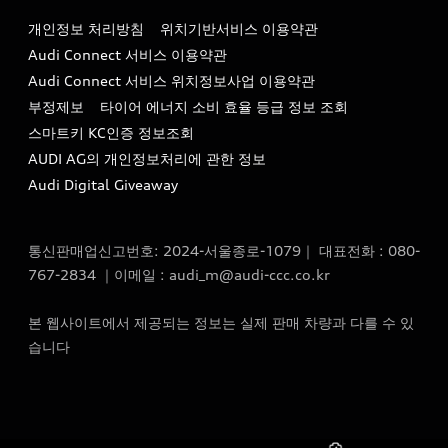
대표전화 : 080-767-2834
고객지원센터
개인정보 처리방침
위치기반서비스 이용약관
아우디코리아 소개
이메일 : audi_m@audi-ccc.co.kr
Audi Connect 서비스 이용약관
서비스 센터
아우디 스토리
Audi Connect 서비스 위치정보사업 이용약관
서비스 예약
부정제보
타이어 에너지 소비 효율 등급 정보 조회
아우디 브랜드 히스토리
스마트키 KC인증 정보조회
서비스 프로그램
quattro 시스템
AUDI AG의 개인정보처리에 관한 정보
아우디 e-tron 케어 프로그램
Audi Digital Giveaway
부품 가격 정보
통신판매업신고번호: 2024-서울종로-1079｜ 대표전화 : 080-
사설수리업체를 위한 권고사항
767-2834 ｜이메일 : audi_m@audi-ccc.co.kr
아우디 순정부품
본 웹사이트에서 제공되는 정보는 실제 판매 차량과 다를 수 있
아우디 순정 액세서리
습니다
전기차 배터리 정보