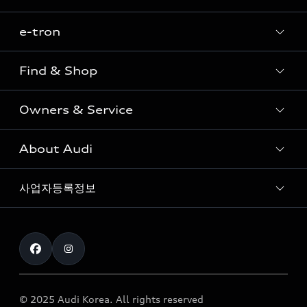
e-tron
Sedan
SUV
Find & Shop
e-tron
Coupe
Owners & Service
전시장/AAP 전시장/AS센터
Sportback
아우디 신차 재고
S range
About Audi
고객안내
아우디 모델 비교하기
RS range
Audi Connect
사업자등록정보
아우디 브랜드
아우디 공식 인증 중고차
myAudiworld
Stories of Progress
exclusive order
사업자등록번호 : 120-86-69646
내비게이션 데이터 다운로드
통신판매업신고번호 : 2024-서울종로-1079
Formula 1
The new Audi A6 Taste Drive 이벤트
대표자명 : 틸 셰어
아우디 영상 매뉴얼
Audi Story
주소 : 서울특별시 종로구 청계천로 41, 14층(서린동, 영풍빌
아우디 차량 Q&A
딩)
© 2025 Audi Korea. All rights reserved
아우디코리아 소식