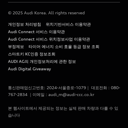
Audi Story
주소 : 서울특별시 종로구 청계천로 41, 14층(서린동, 영풍빌
아우디 차량 Q&A
딩)
© 2025 Audi Korea. All rights reserved
아우디코리아 소식
대표전화 : 080-767-2834
고객지원센터
개인정보 처리방침
위치기반서비스 이용약관
아우디코리아 소개
이메일 : audi_m@audi-ccc.co.kr
Audi Connect 서비스 이용약관
서비스 센터
아우디 스토리
Audi Connect 서비스 위치정보사업 이용약관
서비스 예약
부정제보
타이어 에너지 소비 효율 등급 정보 조회
아우디 브랜드 히스토리
스마트키 KC인증 정보조회
서비스 프로그램
quattro 시스템
AUDI AG의 개인정보처리에 관한 정보
아우디 e-tron 케어 프로그램
Audi Digital Giveaway
부품 가격 정보
통신판매업신고번호: 2024-서울종로-1079｜ 대표전화 : 080-
사설수리업체를 위한 권고사항
767-2834 ｜이메일 : audi_m@audi-ccc.co.kr
아우디 순정부품
본 웹사이트에서 제공되는 정보는 실제 판매 차량과 다를 수 있
아우디 순정 액세서리
습니다
전기차 배터리 정보