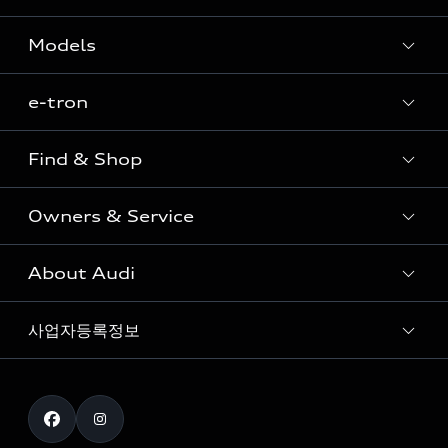
Models
e-tron
Sedan
SUV
Find & Shop
e-tron
Coupe
Owners & Service
전시장/AAP 전시장/AS센터
Sportback
아우디 신차 재고
S range
About Audi
고객안내
아우디 모델 비교하기
RS range
Audi Connect
사업자등록정보
아우디 브랜드
아우디 공식 인증 중고차
myAudiworld
Stories of Progress
exclusive order
사업자등록번호 : 120-86-69646
내비게이션 데이터 다운로드
통신판매업신고번호 : 2024-서울종로-1079
Formula 1
The new Audi A6 Taste Drive 이벤트
대표자명 : 틸 셰어
아우디 영상 매뉴얼