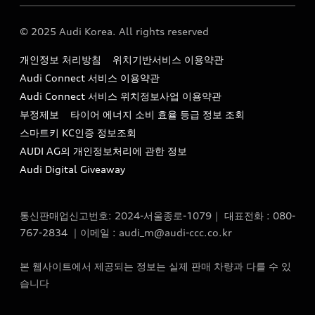
Audi Story
주소 : 서울특별시 종로구 청계천로 41, 14층(서린동, 영풍빌
아우디 차량 Q&A
딩)
© 2025 Audi Korea. All rights reserved
아우디코리아 소식
대표전화 : 080-767-2834
고객지원센터
개인정보 처리방침
위치기반서비스 이용약관
아우디코리아 소개
이메일 : audi_m@audi-ccc.co.kr
Audi Connect 서비스 이용약관
서비스 센터
아우디 스토리
Audi Connect 서비스 위치정보사업 이용약관
서비스 예약
부정제보
타이어 에너지 소비 효율 등급 정보 조회
아우디 브랜드 히스토리
스마트키 KC인증 정보조회
서비스 프로그램
quattro 시스템
AUDI AG의 개인정보처리에 관한 정보
아우디 e-tron 케어 프로그램
Audi Digital Giveaway
부품 가격 정보
통신판매업신고번호: 2024-서울종로-1079｜ 대표전화 : 080-
사설수리업체를 위한 권고사항
767-2834 ｜이메일 : audi_m@audi-ccc.co.kr
아우디 순정부품
본 웹사이트에서 제공되는 정보는 실제 판매 차량과 다를 수 있
아우디 순정 액세서리
습니다
전기차 배터리 정보