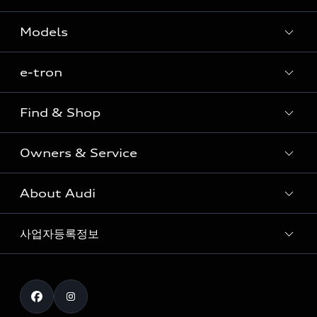
Models
e-tron
Sedan
SUV
Find & Shop
e-tron
Coupe
Owners & Service
전시장/AAP 전시장/AS센터
Sportback
아우디 신차 재고
S range
About Audi
고객안내
아우디 모델 비교하기
RS range
Audi Connect
사업자등록정보
아우디 브랜드
아우디 공식 인증 중고차
myAudiworld
Stories of Progress
exclusive order
사업자등록번호 : 120-86-69646
내비게이션 데이터 다운로드
통신판매업신고번호 : 2024-서울종로-1079
Formula 1
The new Audi A6 Taste Drive 이벤트
대표자명 : 틸 셰어
아우디 영상 매뉴얼