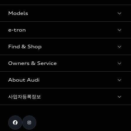
Models
e-tron
Sedan
SUV
Find & Shop
e-tron
Coupe
Owners & Service
전시장/AAP 전시장/AS센터
Sportback
아우디 신차 재고
S range
About Audi
고객안내
아우디 모델 비교하기
RS range
Audi Connect
사업자등록정보
아우디 브랜드
아우디 공식 인증 중고차
myAudiworld
Stories of Progress
exclusive order
사업자등록번호 : 120-86-69646
내비게이션 데이터 다운로드
통신판매업신고번호 : 2024-서울종로-1079
Formula 1
The new Audi A6 Taste Drive 이벤트
대표자명 : 틸 셰어
아우디 영상 매뉴얼