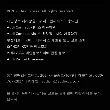
Audi Story
주소 : 서울특별시 종로구 청계천로 41, 14층(서린동, 영풍빌
아우디 차량 Q&A
딩)
© 2025 Audi Korea. All rights reserved
아우디코리아 소식
대표전화 : 080-767-2834
고객지원센터
개인정보 처리방침
위치기반서비스 이용약관
아우디코리아 소개
이메일 : audi_m@audi-ccc.co.kr
Audi Connect 서비스 이용약관
서비스 센터
아우디 스토리
Audi Connect 서비스 위치정보사업 이용약관
서비스 예약
부정제보
타이어 에너지 소비 효율 등급 정보 조회
아우디 브랜드 히스토리
스마트키 KC인증 정보조회
서비스 프로그램
quattro 시스템
AUDI AG의 개인정보처리에 관한 정보
아우디 e-tron 케어 프로그램
Audi Digital Giveaway
부품 가격 정보
통신판매업신고번호: 2024-서울종로-1079｜ 대표전화 : 080-
사설수리업체를 위한 권고사항
767-2834 ｜이메일 : audi_m@audi-ccc.co.kr
아우디 순정부품
본 웹사이트에서 제공되는 정보는 실제 판매 차량과 다를 수 있
아우디 순정 액세서리
습니다
전기차 배터리 정보