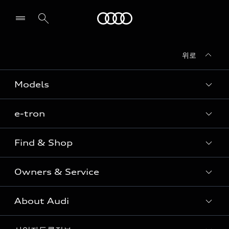
Audi
위로
전시장/AS센터 찾기
Models
e-tron
Sedan
SUV
Find & Shop
e-tron
Coupe
Owners & Service
전시장/AAP 전시장/AS센터
Sportback
아우디 신차 재고
S range
About Audi
고객안내
아우디 모델 비교하기
RS range
Audi Connect