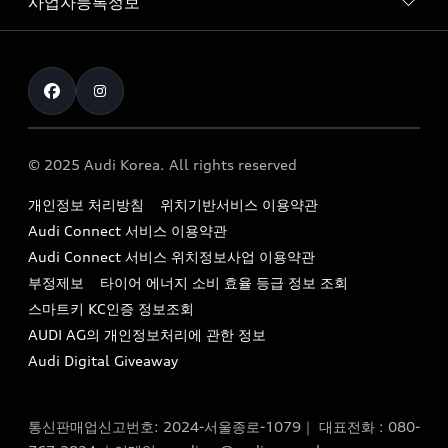
사업자등록정보
아우디 브랜드
아우디 공식 인증 중고차
myAudiworld
Stories of Progress
exclusive order
사업자등록번호 : 120-86-69646
내비게이션 데이터 다운로드
통신판매업신고번호 : 2024-서울종로-1079
Formula 1
The new Audi A6 Taste Drive 이벤트
대표자명 : 틸 셰어
아우디 영상 매뉴얼
Audi Story
주소 : 서울특별시 종로구 청계천로 41, 14층(서린동, 영풍빌
아우디 차량 Q&A
딩)
© 2025 Audi Korea. All rights reserved
아우디코리아 소식
대표전화 : 080-767-2834
고객지원센터
개인정보 처리방침
위치기반서비스 이용약관
아우디코리아 소개
이메일 : audi_m@audi-ccc.co.kr
Audi Connect 서비스 이용약관
서비스 센터
아우디 스토리
Audi Connect 서비스 위치정보사업 이용약관
서비스 예약
부정제보
타이어 에너지 소비 효율 등급 정보 조회
아우디 브랜드 히스토리
스마트키 KC인증 정보조회
서비스 프로그램
quattro 시스템
AUDI AG의 개인정보처리에 관한 정보
아우디 e-tron 케어 프로그램
Audi Digital Giveaway
부품 가격 정보
통신판매업신고번호: 2024-서울종로-1079｜ 대표전화 : 080-
사설수리업체를 위한 권고사항