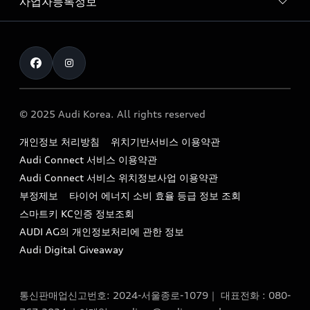
사업자등록정보
아우디 브랜드
아우디 공식 인증 중고차
myAudiworld
Stories of Progress
exclusive order
사업자등록번호 : 120-86-69646
내비게이션 데이터 다운로드
통신판매업신고번호 : 2024-서울종로-1079
Formula 1
The new Audi A6 Taste Drive 이벤트
대표자명 : 틸 셰어
아우디 영상 매뉴얼
Audi Story
주소 : 서울특별시 종로구 청계천로 41, 14층(서린동, 영풍빌
아우디 차량 Q&A
딩)
© 2025 Audi Korea. All rights reserved
아우디코리아 소식
대표전화 : 080-767-2834
고객지원센터
개인정보 처리방침
위치기반서비스 이용약관
아우디코리아 소개
이메일 : audi_m@audi-ccc.co.kr
Audi Connect 서비스 이용약관
서비스 센터
아우디 스토리
Audi Connect 서비스 위치정보사업 이용약관
서비스 예약
부정제보
타이어 에너지 소비 효율 등급 정보 조회
아우디 브랜드 히스토리
스마트키 KC인증 정보조회
서비스 프로그램
quattro 시스템
AUDI AG의 개인정보처리에 관한 정보
아우디 e-tron 케어 프로그램
Audi Digital Giveaway
부품 가격 정보
통신판매업신고번호: 2024-서울종로-1079｜ 대표전화 : 080-
사설수리업체를 위한 권고사항