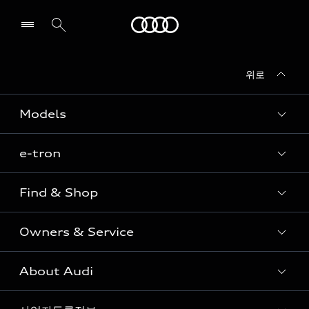
Audi
위로
전시장/AS센터 찾기
Models
e-tron
Sedan
SUV
Find & Shop
e-tron
Coupe
Owners & Service
전시장/AAP 전시장/AS센터
Sportback
아우디 신차 재고
S range
About Audi
고객안내
아우디 모델 비교하기
RS range
Audi Connect