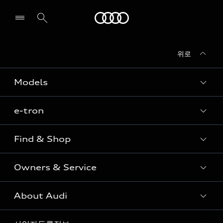
Audi
위로
전시장/AS센터 찾기
Models
e-tron
Sedan
SUV
Find & Shop
e-tron
Coupe
Owners & Service
전시장/AAP 전시장/AS센터
Sportback
아우디 신차 재고
S range
About Audi
고객안내
아우디 모델 비교하기
RS range
Audi Connect