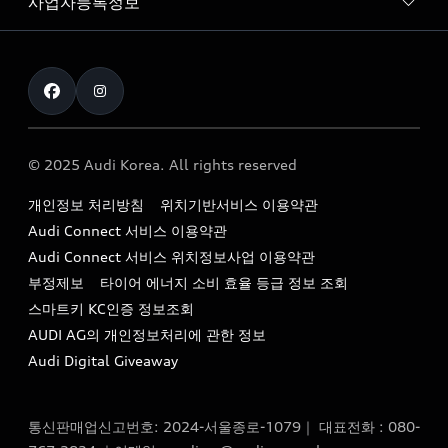
사업자등록정보
아우디 브랜드
아우디 공식 인증 중고차
myAudiworld
Stories of Progress
exclusive order
사업자등록번호 : 120-86-69646
내비게이션 데이터 다운로드
통신판매업신고번호 : 2024-서울종로-1079
Formula 1
The new Audi A6 Taste Drive 이벤트
대표자명 : 틸 셰어
아우디 영상 매뉴얼
Audi Story
주소 : 서울특별시 종로구 청계천로 41, 14층(서린동, 영풍빌
아우디 차량 Q&A
딩)
© 2025 Audi Korea. All rights reserved
아우디코리아 소식
대표전화 : 080-767-2834
고객지원센터
개인정보 처리방침
위치기반서비스 이용약관
아우디코리아 소개
이메일 : audi_m@audi-ccc.co.kr
Audi Connect 서비스 이용약관
서비스 센터
아우디 스토리
Audi Connect 서비스 위치정보사업 이용약관
서비스 예약
부정제보
타이어 에너지 소비 효율 등급 정보 조회
아우디 브랜드 히스토리
스마트키 KC인증 정보조회
서비스 프로그램
quattro 시스템
AUDI AG의 개인정보처리에 관한 정보
아우디 e-tron 케어 프로그램
Audi Digital Giveaway
부품 가격 정보
통신판매업신고번호: 2024-서울종로-1079｜ 대표전화 : 080-
사설수리업체를 위한 권고사항