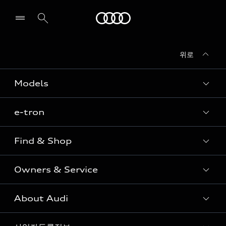
Audi
위로
전시장/AS센터 찾기
Models
e-tron
Sedan
SUV
Find & Shop
e-tron
Coupe
Owners & Service
전시장/AAP 전시장/AS센터
Sportback
아우디 신차 재고
S range
About Audi
고객안내
아우디 모델 비교하기
RS range
Audi Connect