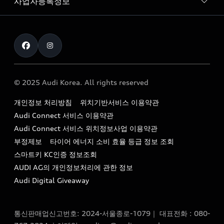
사업자등록정보
아우디 브랜드
아우디 공식 인증 중고차
myAudiworld
Stories of Progress
exclusive order
사업자등록번호 : 120-86-69646
내비게이션 데이터 다운로드
통신판매업신고번호 : 2024-서울종로-1079
Formula 1
The new Audi A6 Taste Drive 이벤트
대표자명 : 틸 셰어
아우디 영상 매뉴얼
Audi Story
주소 : 서울특별시 종로구 청계천로 41, 14층(서린동, 영풍빌
아우디 차량 Q&A
딩)
© 2025 Audi Korea. All rights reserved
아우디코리아 소식
대표전화 : 080-767-2834
고객지원센터
개인정보 처리방침
위치기반서비스 이용약관
아우디코리아 소개
이메일 : audi_m@audi-ccc.co.kr
Audi Connect 서비스 이용약관
서비스 센터
아우디 스토리
Audi Connect 서비스 위치정보사업 이용약관
서비스 예약
부정제보
타이어 에너지 소비 효율 등급 정보 조회
아우디 브랜드 히스토리
스마트키 KC인증 정보조회
서비스 프로그램
quattro 시스템
AUDI AG의 개인정보처리에 관한 정보
아우디 e-tron 케어 프로그램
Audi Digital Giveaway
부품 가격 정보
통신판매업신고번호: 2024-서울종로-1079｜ 대표전화 : 080-
사설수리업체를 위한 권고사항