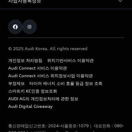
사업자등록정보
아우디 브랜드
아우디 공식 인증 중고차
myAudiworld
Stories of Progress
exclusive order
사업자등록번호 : 120-86-69646
내비게이션 데이터 다운로드
통신판매업신고번호 : 2024-서울종로-1079
Formula 1
The new Audi A6 Taste Drive 이벤트
대표자명 : 틸 셰어
아우디 영상 매뉴얼
Audi Story
주소 : 서울특별시 종로구 청계천로 41, 14층(서린동, 영풍빌
아우디 차량 Q&A
딩)
© 2025 Audi Korea. All rights reserved
아우디코리아 소식
대표전화 : 080-767-2834
고객지원센터
개인정보 처리방침
위치기반서비스 이용약관
아우디코리아 소개
이메일 : audi_m@audi-ccc.co.kr
Audi Connect 서비스 이용약관
서비스 센터
아우디 스토리
Audi Connect 서비스 위치정보사업 이용약관
서비스 예약
부정제보
타이어 에너지 소비 효율 등급 정보 조회
아우디 브랜드 히스토리
스마트키 KC인증 정보조회
서비스 프로그램
quattro 시스템
AUDI AG의 개인정보처리에 관한 정보
아우디 e-tron 케어 프로그램
Audi Digital Giveaway
부품 가격 정보
통신판매업신고번호: 2024-서울종로-1079｜ 대표전화 : 080-
사설수리업체를 위한 권고사항