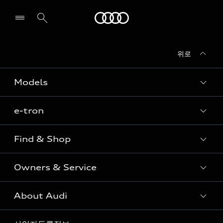
Audi
위로
전시장/AS센터 찾기
Models
e-tron
Sedan
SUV
Find & Shop
e-tron
Coupe
Owners & Service
전시장/AAP 전시장/AS센터
Sportback
아우디 신차 재고
S range
About Audi
고객안내
아우디 모델 비교하기
RS range
Audi Connect