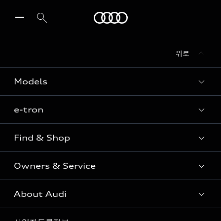
Audi
위로
전시장/AS센터 찾기
Models
e-tron
Sedan
SUV
Find & Shop
e-tron
Coupe
Owners & Service
전시장/AAP 전시장/AS센터
Sportback
아우디 신차 재고
S range
About Audi
고객안내
아우디 모델 비교하기
RS range
Audi Connect