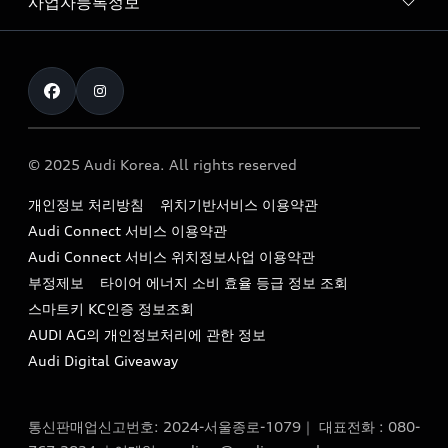
사업자등록정보
아우디 브랜드
아우디 공식 인증 중고차
myAudiworld
Stories of Progress
exclusive order
사업자등록번호 : 120-86-69646
내비게이션 데이터 다운로드
통신판매업신고번호 : 2024-서울종로-1079
Formula 1
The new Audi A6 Taste Drive 이벤트
대표자명 : 틸 셰어
아우디 영상 매뉴얼
Audi Story
주소 : 서울특별시 종로구 청계천로 41, 14층(서린동, 영풍빌
아우디 차량 Q&A
딩)
© 2025 Audi Korea. All rights reserved
아우디코리아 소식
대표전화 : 080-767-2834
고객지원센터
개인정보 처리방침
위치기반서비스 이용약관
아우디코리아 소개
이메일 : audi_m@audi-ccc.co.kr
Audi Connect 서비스 이용약관
서비스 센터
아우디 스토리
Audi Connect 서비스 위치정보사업 이용약관
서비스 예약
부정제보
타이어 에너지 소비 효율 등급 정보 조회
아우디 브랜드 히스토리
스마트키 KC인증 정보조회
서비스 프로그램
quattro 시스템
AUDI AG의 개인정보처리에 관한 정보
아우디 e-tron 케어 프로그램
Audi Digital Giveaway
부품 가격 정보
통신판매업신고번호: 2024-서울종로-1079｜ 대표전화 : 080-
사설수리업체를 위한 권고사항