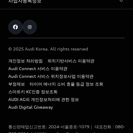
사업자등록정보
아우디 브랜드
아우디 공식 인증 중고차
myAudiworld
Stories of Progress
exclusive order
사업자등록번호 : 120-86-69646
내비게이션 데이터 다운로드
통신판매업신고번호 : 2024-서울종로-1079
Formula 1
The new Audi A6 Taste Drive 이벤트
대표자명 : 틸 셰어
아우디 영상 매뉴얼
Audi Story
주소 : 서울특별시 종로구 청계천로 41, 14층(서린동, 영풍빌
아우디 차량 Q&A
딩)
© 2025 Audi Korea. All rights reserved
아우디코리아 소식
대표전화 : 080-767-2834
고객지원센터
개인정보 처리방침
위치기반서비스 이용약관
아우디코리아 소개
이메일 : audi_m@audi-ccc.co.kr
Audi Connect 서비스 이용약관
서비스 센터
아우디 스토리
Audi Connect 서비스 위치정보사업 이용약관
서비스 예약
부정제보
타이어 에너지 소비 효율 등급 정보 조회
아우디 브랜드 히스토리
스마트키 KC인증 정보조회
서비스 프로그램
quattro 시스템
AUDI AG의 개인정보처리에 관한 정보
아우디 e-tron 케어 프로그램
Audi Digital Giveaway
부품 가격 정보
통신판매업신고번호: 2024-서울종로-1079｜ 대표전화 : 080-
사설수리업체를 위한 권고사항