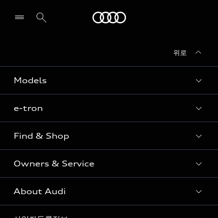
Audi
위로
전시장/AS센터 찾기
Models
e-tron
Sedan
SUV
Find & Shop
e-tron
Coupe
Owners & Service
전시장/AAP 전시장/AS센터
Sportback
아우디 신차 재고
S range
About Audi
고객안내
아우디 모델 비교하기
RS range
Audi Connect