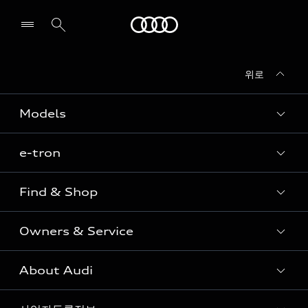
Audi
위로
전시장/AS센터 찾기
Models
e-tron
Sedan
SUV
Find & Shop
e-tron
Coupe
Owners & Service
전시장/AAP 전시장/AS센터
Sportback
아우디 신차 재고
S range
About Audi
고객안내
아우디 모델 비교하기
RS range
Audi Connect