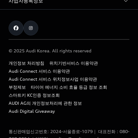
사업자등록정보
아우디 브랜드
아우디 공식 인증 중고차
myAudiworld
Stories of Progress
exclusive order
사업자등록번호 : 120-86-69646
내비게이션 데이터 다운로드
통신판매업신고번호 : 2024-서울종로-1079
Formula 1
The new Audi A6 Taste Drive 이벤트
대표자명 : 틸 셰어
아우디 영상 매뉴얼
Audi Story
주소 : 서울특별시 종로구 청계천로 41, 14층(서린동, 영풍빌
아우디 차량 Q&A
딩)
© 2025 Audi Korea. All rights reserved
아우디코리아 소식
대표전화 : 080-767-2834
고객지원센터
개인정보 처리방침
위치기반서비스 이용약관
아우디코리아 소개
이메일 : audi_m@audi-ccc.co.kr
Audi Connect 서비스 이용약관
서비스 센터
아우디 스토리
Audi Connect 서비스 위치정보사업 이용약관
서비스 예약
부정제보
타이어 에너지 소비 효율 등급 정보 조회
아우디 브랜드 히스토리
스마트키 KC인증 정보조회
서비스 프로그램
quattro 시스템
AUDI AG의 개인정보처리에 관한 정보
아우디 e-tron 케어 프로그램
Audi Digital Giveaway
부품 가격 정보
통신판매업신고번호: 2024-서울종로-1079｜ 대표전화 : 080-
사설수리업체를 위한 권고사항