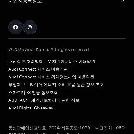
사업자등록정보
아우디 브랜드
아우디 공식 인증 중고차
myAudiworld
Stories of Progress
exclusive order
사업자등록번호 : 120-86-69646
내비게이션 데이터 다운로드
통신판매업신고번호 : 2024-서울종로-1079
Formula 1
The new Audi A6 Taste Drive 이벤트
대표자명 : 틸 셰어
아우디 영상 매뉴얼
Audi Story
주소 : 서울특별시 종로구 청계천로 41, 14층(서린동, 영풍빌
아우디 차량 Q&A
딩)
© 2025 Audi Korea. All rights reserved
아우디코리아 소식
대표전화 : 080-767-2834
고객지원센터
개인정보 처리방침
위치기반서비스 이용약관
아우디코리아 소개
이메일 : audi_m@audi-ccc.co.kr
Audi Connect 서비스 이용약관
서비스 센터
아우디 스토리
Audi Connect 서비스 위치정보사업 이용약관
서비스 예약
부정제보
타이어 에너지 소비 효율 등급 정보 조회
아우디 브랜드 히스토리
스마트키 KC인증 정보조회
서비스 프로그램
quattro 시스템
AUDI AG의 개인정보처리에 관한 정보
아우디 e-tron 케어 프로그램
Audi Digital Giveaway
부품 가격 정보
통신판매업신고번호: 2024-서울종로-1079｜ 대표전화 : 080-
사설수리업체를 위한 권고사항