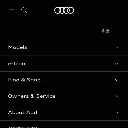
Audi
위로
전시장/AS센터 찾기
Models
e-tron
Sedan
SUV
Find & Shop
e-tron
Coupe
Owners & Service
전시장/AAP 전시장/AS센터
Sportback
아우디 신차 재고
S range
About Audi
고객안내
아우디 모델 비교하기
RS range
Audi Connect