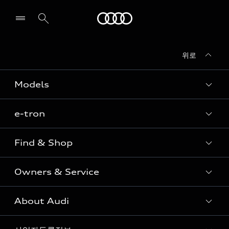
Audi
위로
전시장/AS센터 찾기
Models
e-tron
Sedan
SUV
Find & Shop
e-tron
Coupe
Owners & Service
전시장/AAP 전시장/AS센터
Sportback
아우디 신차 재고
S range
About Audi
고객안내
아우디 모델 비교하기
RS range
Audi Connect