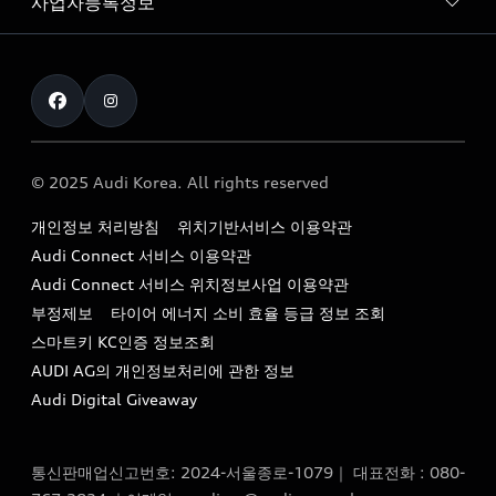
사업자등록정보
아우디 브랜드
아우디 공식 인증 중고차
myAudiworld
Stories of Progress
exclusive order
사업자등록번호 : 120-86-69646
내비게이션 데이터 다운로드
통신판매업신고번호 : 2024-서울종로-1079
Formula 1
The new Audi A6 Taste Drive 이벤트
대표자명 : 틸 셰어
아우디 영상 매뉴얼
Audi Story
주소 : 서울특별시 종로구 청계천로 41, 14층(서린동, 영풍빌
아우디 차량 Q&A
딩)
© 2025 Audi Korea. All rights reserved
아우디코리아 소식
대표전화 : 080-767-2834
고객지원센터
개인정보 처리방침
위치기반서비스 이용약관
아우디코리아 소개
이메일 : audi_m@audi-ccc.co.kr
Audi Connect 서비스 이용약관
서비스 센터
아우디 스토리
Audi Connect 서비스 위치정보사업 이용약관
서비스 예약
부정제보
타이어 에너지 소비 효율 등급 정보 조회
아우디 브랜드 히스토리
스마트키 KC인증 정보조회
서비스 프로그램
quattro 시스템
AUDI AG의 개인정보처리에 관한 정보
아우디 e-tron 케어 프로그램
Audi Digital Giveaway
부품 가격 정보
통신판매업신고번호: 2024-서울종로-1079｜ 대표전화 : 080-
사설수리업체를 위한 권고사항