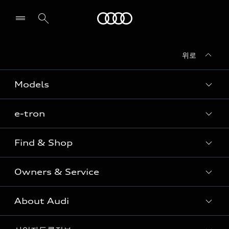
Audi
위로
전시장/AS센터 찾기
Models
e-tron
Sedan
SUV
Find & Shop
e-tron
Coupe
Owners & Service
전시장/AAP 전시장/AS센터
Sportback
아우디 신차 재고
S range
About Audi
고객안내
아우디 모델 비교하기
RS range
Audi Connect