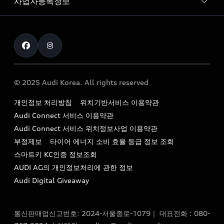
사업자등록정보
아우디 브랜드
아우디 공식 인증 중고차
myAudiworld
Stories of Progress
exclusive order
사업자등록번호 : 120-86-69646
내비게이션 데이터 다운로드
통신판매업신고번호 : 2024-서울종로-1079
Formula 1
The new Audi A6 Taste Drive 이벤트
대표자명 : 틸 셰어
아우디 영상 매뉴얼
Audi Story
주소 : 서울특별시 종로구 청계천로 41, 14층(서린동, 영풍빌
아우디 차량 Q&A
딩)
© 2025 Audi Korea. All rights reserved
아우디코리아 소식
대표전화 : 080-767-2834
고객지원센터
개인정보 처리방침
위치기반서비스 이용약관
아우디코리아 소개
이메일 : audi_m@audi-ccc.co.kr
Audi Connect 서비스 이용약관
서비스 센터
아우디 스토리
Audi Connect 서비스 위치정보사업 이용약관
서비스 예약
부정제보
타이어 에너지 소비 효율 등급 정보 조회
아우디 브랜드 히스토리
스마트키 KC인증 정보조회
서비스 프로그램
quattro 시스템
AUDI AG의 개인정보처리에 관한 정보
아우디 e-tron 케어 프로그램
Audi Digital Giveaway
부품 가격 정보
통신판매업신고번호: 2024-서울종로-1079｜ 대표전화 : 080-
사설수리업체를 위한 권고사항