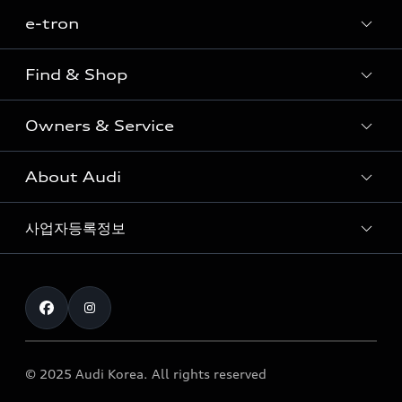
e-tron
Sedan
SUV
Find & Shop
e-tron
Coupe
Owners & Service
전시장/AAP 전시장/AS센터
Sportback
아우디 신차 재고
S range
About Audi
고객안내
아우디 모델 비교하기
RS range
Audi Connect
사업자등록정보
아우디 브랜드
아우디 공식 인증 중고차
myAudiworld
Stories of Progress
exclusive order
사업자등록번호 : 120-86-69646
내비게이션 데이터 다운로드
통신판매업신고번호 : 2024-서울종로-1079
Formula 1
The new Audi A6 Taste Drive 이벤트
대표자명 : 틸 셰어
아우디 영상 매뉴얼
Audi Story
주소 : 서울특별시 종로구 청계천로 41, 14층(서린동, 영풍빌
아우디 차량 Q&A
딩)
© 2025 Audi Korea. All rights reserved
아우디코리아 소식
대표전화 : 080-767-2834
고객지원센터