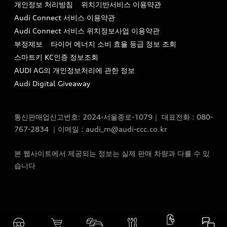
개인정보 처리방침
위치기반서비스 이용약관
아우디코리아 소개
이메일 : audi_m@audi-ccc.co.kr
Audi Connect 서비스 이용약관
서비스 센터
아우디 스토리
Audi Connect 서비스 위치정보사업 이용약관
서비스 예약
부정제보
타이어 에너지 소비 효율 등급 정보 조회
아우디 브랜드 히스토리
스마트키 KC인증 정보조회
서비스 프로그램
quattro 시스템
AUDI AG의 개인정보처리에 관한 정보
아우디 e-tron 케어 프로그램
Audi Digital Giveaway
부품 가격 정보
통신판매업신고번호: 2024-서울종로-1079｜ 대표전화 : 080-
사설수리업체를 위한 권고사항
767-2834 ｜이메일 : audi_m@audi-ccc.co.kr
아우디 순정부품
본 웹사이트에서 제공되는 정보는 실제 판매 차량과 다를 수 있
아우디 순정 액세서리
습니다
전기차 배터리 정보