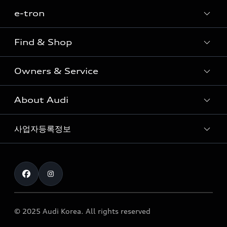
e-tron
Sedan
SUV
Find & Shop
e-tron
Coupe
Owners & Service
전시장/AAP 전시장/AS센터
Sportback
아우디 신차 재고
S range
About Audi
고객안내
아우디 모델 비교하기
RS range
Audi Connect
사업자등록정보
아우디 브랜드
아우디 공식 인증 중고차
myAudiworld
Stories of Progress
exclusive order
사업자등록번호 : 120-86-69646
내비게이션 데이터 다운로드
통신판매업신고번호 : 2024-서울종로-1079
Formula 1
The new Audi A6 Taste Drive 이벤트
대표자명 : 틸 셰어
아우디 영상 매뉴얼
Audi Story
주소 : 서울특별시 종로구 청계천로 41, 14층(서린동, 영풍빌
아우디 차량 Q&A
딩)
© 2025 Audi Korea. All rights reserved
아우디코리아 소식
대표전화 : 080-767-2834
고객지원센터