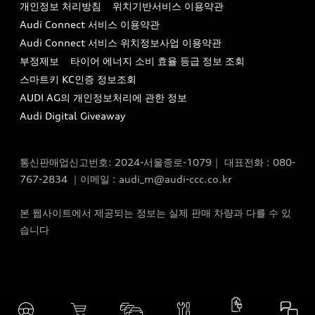
개인정보 처리방침
위치기반서비스 이용약관
아우디코리아 소개
이메일 : audi_m@audi-ccc.co.kr
Audi Connect 서비스 이용약관
서비스 센터
아우디 스토리
Audi Connect 서비스 위치정보사업 이용약관
서비스 예약
부정제보
타이어 에너지 소비 효율 등급 정보 조회
아우디 브랜드 히스토리
스마트키 KC인증 정보조회
서비스 프로그램
quattro 시스템
AUDI AG의 개인정보처리에 관한 정보
아우디 e-tron 케어 프로그램
Audi Digital Giveaway
부품 가격 정보
통신판매업신고번호: 2024-서울종로-1079｜ 대표전화 : 080-
사설수리업체를 위한 권고사항
767-2834 ｜이메일 : audi_m@audi-ccc.co.kr
아우디 순정부품
본 웹사이트에서 제공되는 정보는 실제 판매 차량과 다를 수 있
아우디 순정 액세서리
습니다
전기차 배터리 정보