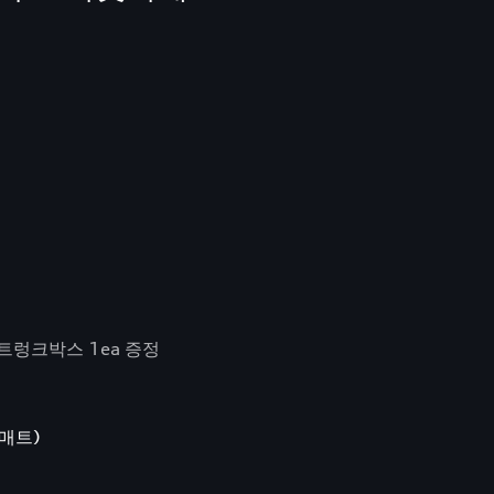
트렁크박스 1ea 증정
매트)