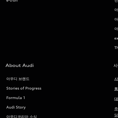
e-tron
전
아
아
아
ex
T
About Audi
사
아우디 브랜드
사
Stories of Progress
통
Formula 1
대
Audi Story
주
딩
아우디코리아 소식