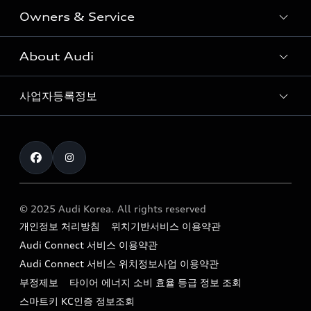
Owners & Service
전시장/AAP 전시장/AS센터
Sportback
아우디 신차 재고
S range
About Audi
고객안내
아우디 모델 비교하기
RS range
Audi Connect
사업자등록정보
아우디 브랜드
아우디 공식 인증 중고차
myAudiworld
Stories of Progress
exclusive order
사업자등록번호 : 120-86-69646
내비게이션 데이터 다운로드
통신판매업신고번호 : 2024-서울종로-1079
Formula 1
The new Audi A6 Taste Drive 이벤트
아우디 영상 매뉴얼
대표자명 : 틸 셰어
Audi Story
주소 : 서울특별시 종로구 청계천로 41, 14층(서린동, 영풍빌
아우디 차량 Q&A
딩)
© 2025 Audi Korea. All rights reserved
아우디코리아 소식
개인정보 처리방침
위치기반서비스 이용약관
대표전화 : 080-767-2834
고객지원센터
아우디코리아 소개
Audi Connect 서비스 이용약관
이메일 : audi_m@audi-ccc.co.kr
서비스 센터
Audi Connect 서비스 위치정보사업 이용약관
아우디 스토리
부정제보
타이어 에너지 소비 효율 등급 정보 조회
서비스 예약
아우디 브랜드 히스토리
스마트키 KC인증 정보조회