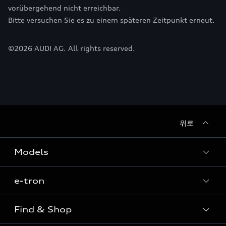
vorübergehend nicht erreichbar.
Bitte versuchen Sie es zu einem späteren Zeitpunkt erneut.
©
2026
AUDI AG. All rights reserved.
위로
Models
e-tron
Sedan
SUV
Find & Shop
e-tron
Coupe