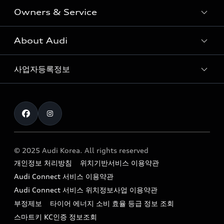
Owners & Service
전시장/AAP 전시장/AS센터
Sportback
아우디 신차 재고
S range
About Audi
고객안내
아우디 모델 비교하기
RS range
Audi Connect
사업자등록정보
아우디 브랜드
아우디 공식 인증 중고차
myAudiworld
Stories of Progress
exclusive order
사업자등록번호 : 120-86-69646
내비게이션 데이터 다운로드
통신판매업신고번호 : 2024-서울종로-1079
Formula 1
The new Audi A6 Taste Drive 이벤트
아우디 영상 매뉴얼
대표자명 : 틸 셰어
Audi Story
주소 : 서울특별시 종로구 청계천로 41, 14층(서린동, 영풍빌
아우디 차량 Q&A
딩)
© 2025 Audi Korea. All rights reserved
아우디코리아 소식
개인정보 처리방침
위치기반서비스 이용약관
대표전화 : 080-767-2834
고객지원센터
아우디코리아 소개
Audi Connect 서비스 이용약관
이메일 : audi_m@audi-ccc.co.kr
서비스 센터
Audi Connect 서비스 위치정보사업 이용약관
아우디 스토리
부정제보
타이어 에너지 소비 효율 등급 정보 조회
서비스 예약
아우디 브랜드 히스토리
스마트키 KC인증 정보조회