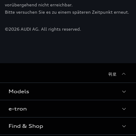
vorübergehend nicht erreichbar.
Bitte versuchen Sie es zu einem späteren Zeitpunkt erneut.
©
2026
AUDI AG. All rights reserved.
위로
Models
e-tron
Sedan
SUV
Find & Shop
e-tron
Coupe