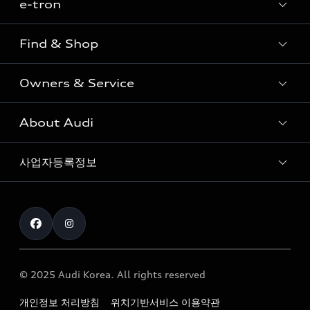
e-tron
Sedan
SUV
Find & Shop
e-tron
Coupe
Owners & Service
전시장/AAP 전시장/AS센터
Sportback
아우디 신차 재고
S range
About Audi
고객안내
아우디 모델 비교하기
RS range
Audi Connect
사업자등록정보
아우디 브랜드
아우디 공식 인증 중고차
myAudiworld
Stories of Progress
exclusive order
사업자등록번호 : 120-86-69646
내비게이션 데이터 다운로드
통신판매업신고번호 : 2024-서울종로-1079
Formula 1
The new Audi A6 Taste Drive 이벤트
대표자명 : 틸 셰어
아우디 영상 매뉴얼
Audi Story
주소 : 서울특별시 종로구 청계천로 41, 14층(서린동, 영풍빌
아우디 차량 Q&A
딩)
© 2025 Audi Korea. All rights reserved
아우디코리아 소식
대표전화 : 080-767-2834
고객지원센터
개인정보 처리방침
위치기반서비스 이용약관
아우디코리아 소개
이메일 : audi_m@audi-ccc.co.kr