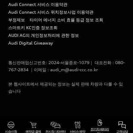
Audi Connect 서비스 이용약관
서비스 센터
아우디 스토리
Audi Connect 서비스 위치정보사업 이용약관
서비스 예약
부정제보
타이어 에너지 소비 효율 등급 정보 조회
아우디 브랜드 히스토리
스마트키 KC인증 정보조회
서비스 프로그램
quattro 시스템
AUDI AG의 개인정보처리에 관한 정보
아우디 e-tron 케어 프로그램
Audi Digital Giveaway
부품 가격 정보
통신판매업신고번호: 2024-서울종로-1079｜ 대표전화 : 080-
사설수리업체를 위한 권고사항
767-2834 ｜이메일 : audi_m@audi-ccc.co.kr
아우디 순정부품
본 웹사이트에서 제공되는 정보는 실제 판매 차량과 다를 수 있
아우디 순정 액세서리
습니다
전기차 배터리 정보
전기차 배터리
시승신청
예약금 결제
전시장 / AS센터
서비스 예약
고객상담