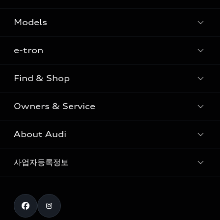
Models
e-tron
Sedan
SUV
Find & Shop
e-tron
Coupe
Owners & Service
전시장/AAP 전시장/AS센터
Sportback
아우디 신차 재고
S range
About Audi
고객안내
아우디 모델 비교하기
RS range
Audi Connect
사업자등록정보
아우디 브랜드
아우디 공식 인증 중고차
myAudiworld
Stories of Progress
exclusive order
사업자등록번호 : 120-86-69646
내비게이션 데이터 다운로드
통신판매업신고번호 : 2024-서울종로-1079
Formula 1
The new Audi A6 Taste Drive 이벤트
대표자명 : 틸 셰어
아우디 영상 매뉴얼