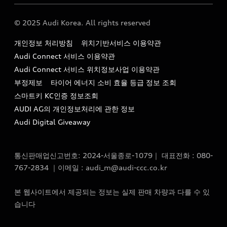
Audi Story
주소 : 서울특별시 종로구 청계천로 41, 14층(서린동, 영풍빌
아우디 차량 Q&A
딩)
© 2025 Audi Korea. All rights reserved
아우디코리아 소식
대표전화 : 080-767-2834
고객지원센터
개인정보 처리방침
위치기반서비스 이용약관
아우디코리아 소개
이메일 : audi_m@audi-ccc.co.kr
Audi Connect 서비스 이용약관
서비스 센터
아우디 스토리
Audi Connect 서비스 위치정보사업 이용약관
서비스 예약
부정제보
타이어 에너지 소비 효율 등급 정보 조회
아우디 브랜드 히스토리
스마트키 KC인증 정보조회
서비스 프로그램
quattro 시스템
AUDI AG의 개인정보처리에 관한 정보
아우디 e-tron 케어 프로그램
Audi Digital Giveaway
부품 가격 정보
통신판매업신고번호: 2024-서울종로-1079｜ 대표전화 : 080-
사설수리업체를 위한 권고사항
767-2834 ｜이메일 : audi_m@audi-ccc.co.kr
아우디 순정부품
본 웹사이트에서 제공되는 정보는 실제 판매 차량과 다를 수 있
아우디 순정 액세서리
습니다
전기차 배터리 정보