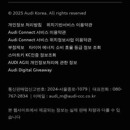
Audi Story
주소 : 서울특별시 종로구 청계천로 41, 14층(서린동, 영풍빌
아우디 차량 Q&A
딩)
© 2025 Audi Korea. All rights reserved
아우디코리아 소식
대표전화 : 080-767-2834
고객지원센터
개인정보 처리방침
위치기반서비스 이용약관
아우디코리아 소개
이메일 : audi_m@audi-ccc.co.kr
Audi Connect 서비스 이용약관
서비스 센터
아우디 스토리
Audi Connect 서비스 위치정보사업 이용약관
서비스 예약
부정제보
타이어 에너지 소비 효율 등급 정보 조회
아우디 브랜드 히스토리
스마트키 KC인증 정보조회
서비스 프로그램
quattro 시스템
AUDI AG의 개인정보처리에 관한 정보
아우디 e-tron 케어 프로그램
Audi Digital Giveaway
부품 가격 정보
통신판매업신고번호: 2024-서울종로-1079｜ 대표전화 : 080-
사설수리업체를 위한 권고사항
767-2834 ｜이메일 : audi_m@audi-ccc.co.kr
아우디 순정부품
본 웹사이트에서 제공되는 정보는 실제 판매 차량과 다를 수 있
아우디 순정 액세서리
습니다
전기차 배터리 정보