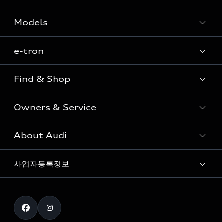
Models
e-tron
Sedan
SUV
Find & Shop
e-tron
Coupe
Owners & Service
전시장/AAP 전시장/AS센터
Sportback
아우디 신차 재고
S range
About Audi
고객안내
아우디 모델 비교하기
RS range
Audi Connect
사업자등록정보
아우디 브랜드
아우디 공식 인증 중고차
myAudiworld
Stories of Progress
exclusive order
사업자등록번호 : 120-86-69646
내비게이션 데이터 다운로드
통신판매업신고번호 : 2024-서울종로-1079
Formula 1
The new Audi A6 Taste Drive 이벤트
대표자명 : 틸 셰어
아우디 영상 매뉴얼