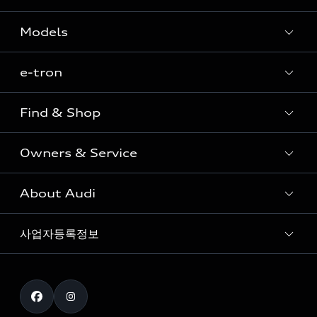
Models
e-tron
Sedan
SUV
Find & Shop
e-tron
Coupe
Owners & Service
전시장/AAP 전시장/AS센터
Sportback
아우디 신차 재고
S range
About Audi
고객안내
아우디 모델 비교하기
RS range
Audi Connect
사업자등록정보
아우디 브랜드
아우디 공식 인증 중고차
myAudiworld
Stories of Progress
exclusive order
사업자등록번호 : 120-86-69646
내비게이션 데이터 다운로드
통신판매업신고번호 : 2024-서울종로-1079
Formula 1
The new Audi A6 Taste Drive 이벤트
대표자명 : 틸 셰어
아우디 영상 매뉴얼