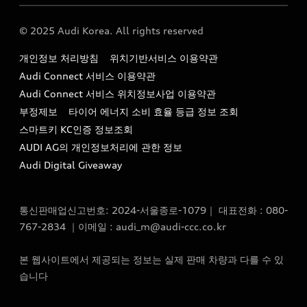
Audi Story
주소 : 서울특별시 종로구 청계천로 41, 14층(서린동, 영풍빌
아우디 차량 Q&A
딩)
© 2025 Audi Korea. All rights reserved
아우디코리아 소식
대표전화 : 080-767-2834
고객지원센터
개인정보 처리방침
위치기반서비스 이용약관
아우디코리아 소개
이메일 : audi_m@audi-ccc.co.kr
Audi Connect 서비스 이용약관
서비스 센터
아우디 스토리
Audi Connect 서비스 위치정보사업 이용약관
서비스 예약
부정제보
타이어 에너지 소비 효율 등급 정보 조회
아우디 브랜드 히스토리
스마트키 KC인증 정보조회
서비스 프로그램
quattro 시스템
AUDI AG의 개인정보처리에 관한 정보
아우디 e-tron 케어 프로그램
Audi Digital Giveaway
부품 가격 정보
통신판매업신고번호: 2024-서울종로-1079｜ 대표전화 : 080-
사설수리업체를 위한 권고사항
767-2834 ｜이메일 : audi_m@audi-ccc.co.kr
아우디 순정부품
본 웹사이트에서 제공되는 정보는 실제 판매 차량과 다를 수 있
아우디 순정 액세서리
습니다
전기차 배터리 정보