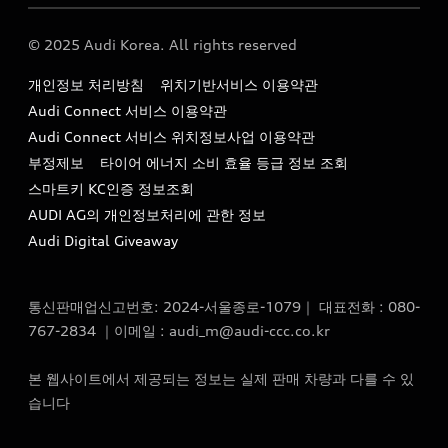
Audi Story
주소 : 서울특별시 종로구 청계천로 41, 14층(서린동, 영풍빌
아우디 차량 Q&A
딩)
© 2025 Audi Korea. All rights reserved
아우디코리아 소식
대표전화 : 080-767-2834
고객지원센터
개인정보 처리방침
위치기반서비스 이용약관
아우디코리아 소개
이메일 : audi_m@audi-ccc.co.kr
Audi Connect 서비스 이용약관
서비스 센터
아우디 스토리
Audi Connect 서비스 위치정보사업 이용약관
서비스 예약
부정제보
타이어 에너지 소비 효율 등급 정보 조회
아우디 브랜드 히스토리
스마트키 KC인증 정보조회
서비스 프로그램
quattro 시스템
AUDI AG의 개인정보처리에 관한 정보
아우디 e-tron 케어 프로그램
Audi Digital Giveaway
부품 가격 정보
통신판매업신고번호: 2024-서울종로-1079｜ 대표전화 : 080-
사설수리업체를 위한 권고사항
767-2834 ｜이메일 : audi_m@audi-ccc.co.kr
아우디 순정부품
본 웹사이트에서 제공되는 정보는 실제 판매 차량과 다를 수 있
아우디 순정 액세서리
습니다
전기차 배터리 정보