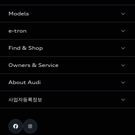
Models
e-tron
Sedan
SUV
Find & Shop
e-tron
Coupe
Owners & Service
전시장/AAP 전시장/AS센터
Sportback
아우디 신차 재고
S range
About Audi
고객안내
아우디 모델 비교하기
RS range
Audi Connect
사업자등록정보
아우디 브랜드
아우디 공식 인증 중고차
myAudiworld
Stories of Progress
exclusive order
사업자등록번호 : 120-86-69646
내비게이션 데이터 다운로드
통신판매업신고번호 : 2024-서울종로-1079
Formula 1
The new Audi A6 Taste Drive 이벤트
대표자명 : 틸 셰어
아우디 영상 매뉴얼