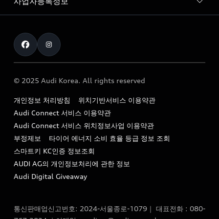
사업자등록정보
아우디 브랜드
아우디 공식 인증 중고차
myAudiworld
Stories of Progress
exclusive order
사업자등록번호 : 120-86-69646
내비게이션 데이터 다운로드
통신판매업신고번호 : 2024-서울종로-1079
Formula 1
The new Audi A6 Taste Drive 이벤트
대표자명 : 틸 셰어
아우디 영상 매뉴얼
Audi Story
주소 : 서울특별시 종로구 청계천로 41, 14층(서린동, 영풍빌
아우디 차량 Q&A
딩)
© 2025 Audi Korea. All rights reserved
아우디코리아 소식
대표전화 : 080-767-2834
고객지원센터
개인정보 처리방침
위치기반서비스 이용약관
아우디코리아 소개
이메일 : audi_m@audi-ccc.co.kr
Audi Connect 서비스 이용약관
서비스 센터
아우디 스토리
Audi Connect 서비스 위치정보사업 이용약관
서비스 예약
부정제보
타이어 에너지 소비 효율 등급 정보 조회
아우디 브랜드 히스토리
스마트키 KC인증 정보조회
서비스 프로그램
quattro 시스템
AUDI AG의 개인정보처리에 관한 정보
아우디 e-tron 케어 프로그램
Audi Digital Giveaway
부품 가격 정보
통신판매업신고번호: 2024-서울종로-1079｜ 대표전화 : 080-
사설수리업체를 위한 권고사항