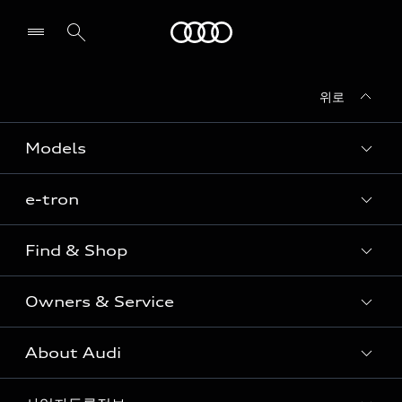
Audi
위로
전시장/AS센터 찾기
Models
e-tron
Sedan
SUV
Find & Shop
e-tron
Coupe
Owners & Service
전시장/AAP 전시장/AS센터
Sportback
아우디 신차 재고
S range
About Audi
고객안내
아우디 모델 비교하기
RS range
Audi Connect