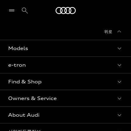
Audi
위로
전시장/AS센터 찾기
Models
e-tron
Sedan
SUV
Find & Shop
e-tron
Coupe
Owners & Service
전시장/AAP 전시장/AS센터
Sportback
아우디 신차 재고
S range
About Audi
고객안내
아우디 모델 비교하기
RS range
Audi Connect