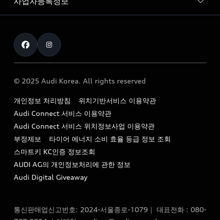
사업자등록정보
아우디 브랜드
아우디 공식 인증 중고차
myAudiworld
Stories of Progress
exclusive order
사업자등록번호 : 120-86-69646
내비게이션 데이터 다운로드
통신판매업신고번호 : 2024-서울종로-1079
Formula 1
The new Audi A6 Taste Drive 이벤트
대표자명 : 틸 셰어
아우디 영상 매뉴얼
Audi Story
주소 : 서울특별시 종로구 청계천로 41, 14층(서린동, 영풍빌
아우디 차량 Q&A
딩)
© 2025 Audi Korea. All rights reserved
아우디코리아 소식
대표전화 : 080-767-2834
고객지원센터
개인정보 처리방침
위치기반서비스 이용약관
아우디코리아 소개
이메일 : audi_m@audi-ccc.co.kr
Audi Connect 서비스 이용약관
서비스 센터
아우디 스토리
Audi Connect 서비스 위치정보사업 이용약관
서비스 예약
부정제보
타이어 에너지 소비 효율 등급 정보 조회
아우디 브랜드 히스토리
스마트키 KC인증 정보조회
서비스 프로그램
quattro 시스템
AUDI AG의 개인정보처리에 관한 정보
아우디 e-tron 케어 프로그램
Audi Digital Giveaway
부품 가격 정보
통신판매업신고번호: 2024-서울종로-1079｜ 대표전화 : 080-
사설수리업체를 위한 권고사항