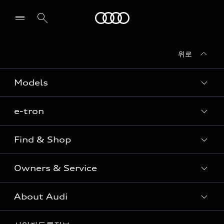
Audi
위로
전시장/AS센터 찾기
Models
e-tron
Sedan
SUV
Find & Shop
e-tron
Coupe
Owners & Service
전시장/AAP 전시장/AS센터
Sportback
아우디 신차 재고
S range
About Audi
고객안내
아우디 모델 비교하기
RS range
Audi Connect