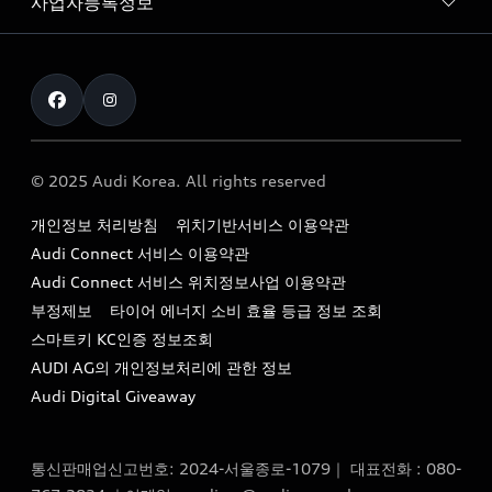
사업자등록정보
아우디 브랜드
아우디 공식 인증 중고차
myAudiworld
Stories of Progress
exclusive order
사업자등록번호 : 120-86-69646
내비게이션 데이터 다운로드
통신판매업신고번호 : 2024-서울종로-1079
Formula 1
The new Audi A6 Taste Drive 이벤트
대표자명 : 틸 셰어
아우디 영상 매뉴얼
Audi Story
주소 : 서울특별시 종로구 청계천로 41, 14층(서린동, 영풍빌
아우디 차량 Q&A
딩)
© 2025 Audi Korea. All rights reserved
아우디코리아 소식
대표전화 : 080-767-2834
고객지원센터
개인정보 처리방침
위치기반서비스 이용약관
아우디코리아 소개
이메일 : audi_m@audi-ccc.co.kr
Audi Connect 서비스 이용약관
서비스 센터
아우디 스토리
Audi Connect 서비스 위치정보사업 이용약관
서비스 예약
부정제보
타이어 에너지 소비 효율 등급 정보 조회
아우디 브랜드 히스토리
스마트키 KC인증 정보조회
서비스 프로그램
quattro 시스템
AUDI AG의 개인정보처리에 관한 정보
아우디 e-tron 케어 프로그램
Audi Digital Giveaway
부품 가격 정보
통신판매업신고번호: 2024-서울종로-1079｜ 대표전화 : 080-
사설수리업체를 위한 권고사항