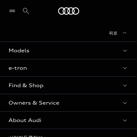
Audi
위로
전시장/AS센터 찾기
Models
e-tron
Sedan
SUV
Find & Shop
e-tron
Coupe
Owners & Service
전시장/AAP 전시장/AS센터
Sportback
아우디 신차 재고
S range
About Audi
고객안내
아우디 모델 비교하기
RS range
Audi Connect