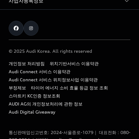
사업자등록정보
아우디 브랜드
아우디 공식 인증 중고차
myAudiworld
Stories of Progress
exclusive order
사업자등록번호 : 120-86-69646
내비게이션 데이터 다운로드
통신판매업신고번호 : 2024-서울종로-1079
Formula 1
The new Audi A6 Taste Drive 이벤트
대표자명 : 틸 셰어
아우디 영상 매뉴얼
Audi Story
주소 : 서울특별시 종로구 청계천로 41, 14층(서린동, 영풍빌
아우디 차량 Q&A
딩)
© 2025 Audi Korea. All rights reserved
아우디코리아 소식
대표전화 : 080-767-2834
고객지원센터
개인정보 처리방침
위치기반서비스 이용약관
아우디코리아 소개
이메일 : audi_m@audi-ccc.co.kr
Audi Connect 서비스 이용약관
서비스 센터
아우디 스토리
Audi Connect 서비스 위치정보사업 이용약관
서비스 예약
부정제보
타이어 에너지 소비 효율 등급 정보 조회
아우디 브랜드 히스토리
스마트키 KC인증 정보조회
서비스 프로그램
quattro 시스템
AUDI AG의 개인정보처리에 관한 정보
아우디 e-tron 케어 프로그램
Audi Digital Giveaway
부품 가격 정보
통신판매업신고번호: 2024-서울종로-1079｜ 대표전화 : 080-
사설수리업체를 위한 권고사항