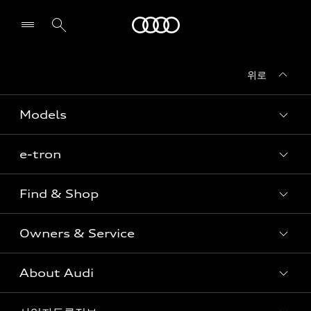
Audi
위로
전시장/AS센터 찾기
Models
e-tron
Sedan
SUV
Find & Shop
e-tron
Coupe
Owners & Service
전시장/AAP 전시장/AS센터
Sportback
아우디 신차 재고
S range
About Audi
고객안내
아우디 모델 비교하기
RS range
Audi Connect