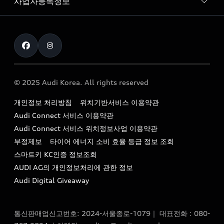
사업자등록정보
아우디 브랜드
아우디 공식 인증 중고차
myAudiworld
Stories of Progress
exclusive order
사업자등록번호 : 120-86-69646
내비게이션 데이터 다운로드
통신판매업신고번호 : 2024-서울종로-1079
Formula 1
The new Audi A6 Taste Drive 이벤트
대표자명 : 틸 셰어
아우디 영상 매뉴얼
Audi Story
주소 : 서울특별시 종로구 청계천로 41, 14층(서린동, 영풍빌
아우디 차량 Q&A
딩)
© 2025 Audi Korea. All rights reserved
아우디코리아 소식
대표전화 : 080-767-2834
고객지원센터
개인정보 처리방침
위치기반서비스 이용약관
아우디코리아 소개
이메일 : audi_m@audi-ccc.co.kr
Audi Connect 서비스 이용약관
서비스 센터
아우디 스토리
Audi Connect 서비스 위치정보사업 이용약관
서비스 예약
부정제보
타이어 에너지 소비 효율 등급 정보 조회
아우디 브랜드 히스토리
스마트키 KC인증 정보조회
서비스 프로그램
quattro 시스템
AUDI AG의 개인정보처리에 관한 정보
아우디 e-tron 케어 프로그램
Audi Digital Giveaway
부품 가격 정보
통신판매업신고번호: 2024-서울종로-1079｜ 대표전화 : 080-
사설수리업체를 위한 권고사항