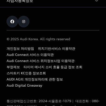
사업자등록정보
아우디 브랜드
아우디 공식 인증 중고차
myAudiworld
Stories of Progress
exclusive order
사업자등록번호 : 120-86-69646
내비게이션 데이터 다운로드
통신판매업신고번호 : 2024-서울종로-1079
Formula 1
The new Audi A6 Taste Drive 이벤트
대표자명 : 틸 셰어
아우디 영상 매뉴얼
Audi Story
주소 : 서울특별시 종로구 청계천로 41, 14층(서린동, 영풍빌
아우디 차량 Q&A
딩)
© 2025 Audi Korea. All rights reserved
아우디코리아 소식
대표전화 : 080-767-2834
고객지원센터
개인정보 처리방침
위치기반서비스 이용약관
아우디코리아 소개
이메일 : audi_m@audi-ccc.co.kr
Audi Connect 서비스 이용약관
서비스 센터
아우디 스토리
Audi Connect 서비스 위치정보사업 이용약관
서비스 예약
부정제보
타이어 에너지 소비 효율 등급 정보 조회
아우디 브랜드 히스토리
스마트키 KC인증 정보조회
서비스 프로그램
quattro 시스템
AUDI AG의 개인정보처리에 관한 정보
아우디 e-tron 케어 프로그램
Audi Digital Giveaway
부품 가격 정보
통신판매업신고번호: 2024-서울종로-1079｜ 대표전화 : 080-
사설수리업체를 위한 권고사항