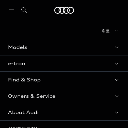
Audi
위로
전시장/AS센터 찾기
Models
e-tron
Sedan
SUV
Find & Shop
e-tron
Coupe
Owners & Service
전시장/AAP 전시장/AS센터
Sportback
아우디 신차 재고
S range
About Audi
고객안내
아우디 모델 비교하기
RS range
Audi Connect