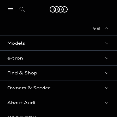
Audi
위로
전시장/AS센터 찾기
Models
e-tron
Sedan
SUV
Find & Shop
e-tron
Coupe
Owners & Service
전시장/AAP 전시장/AS센터
Sportback
아우디 신차 재고
S range
About Audi
고객안내
아우디 모델 비교하기
RS range
Audi Connect