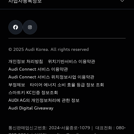
사업자등록정보
아우디 브랜드
아우디 공식 인증 중고차
myAudiworld
Stories of Progress
exclusive order
사업자등록번호 : 120-86-69646
내비게이션 데이터 다운로드
통신판매업신고번호 : 2024-서울종로-1079
Formula 1
The new Audi A6 Taste Drive 이벤트
대표자명 : 틸 셰어
아우디 영상 매뉴얼
Audi Story
주소 : 서울특별시 종로구 청계천로 41, 14층(서린동, 영풍빌
아우디 차량 Q&A
딩)
© 2025 Audi Korea. All rights reserved
아우디코리아 소식
대표전화 : 080-767-2834
고객지원센터
개인정보 처리방침
위치기반서비스 이용약관
아우디코리아 소개
이메일 : audi_m@audi-ccc.co.kr
Audi Connect 서비스 이용약관
서비스 센터
아우디 스토리
Audi Connect 서비스 위치정보사업 이용약관
서비스 예약
부정제보
타이어 에너지 소비 효율 등급 정보 조회
아우디 브랜드 히스토리
스마트키 KC인증 정보조회
서비스 프로그램
quattro 시스템
AUDI AG의 개인정보처리에 관한 정보
아우디 e-tron 케어 프로그램
Audi Digital Giveaway
부품 가격 정보
통신판매업신고번호: 2024-서울종로-1079｜ 대표전화 : 080-
사설수리업체를 위한 권고사항