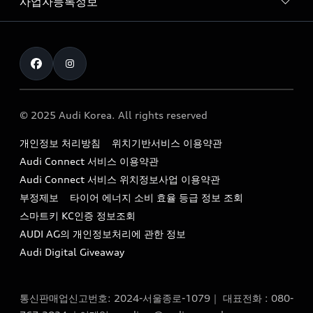
사업자등록정보
아우디 브랜드
아우디 공식 인증 중고차
myAudiworld
Stories of Progress
exclusive order
사업자등록번호 : 120-86-69646
내비게이션 데이터 다운로드
통신판매업신고번호 : 2024-서울종로-1079
Formula 1
The new Audi A6 Taste Drive 이벤트
대표자명 : 틸 셰어
아우디 영상 매뉴얼
Audi Story
주소 : 서울특별시 종로구 청계천로 41, 14층(서린동, 영풍빌
아우디 차량 Q&A
딩)
© 2025 Audi Korea. All rights reserved
아우디코리아 소식
대표전화 : 080-767-2834
고객지원센터
개인정보 처리방침
위치기반서비스 이용약관
아우디코리아 소개
이메일 : audi_m@audi-ccc.co.kr
Audi Connect 서비스 이용약관
서비스 센터
아우디 스토리
Audi Connect 서비스 위치정보사업 이용약관
서비스 예약
부정제보
타이어 에너지 소비 효율 등급 정보 조회
아우디 브랜드 히스토리
스마트키 KC인증 정보조회
서비스 프로그램
quattro 시스템
AUDI AG의 개인정보처리에 관한 정보
아우디 e-tron 케어 프로그램
Audi Digital Giveaway
부품 가격 정보
통신판매업신고번호: 2024-서울종로-1079｜ 대표전화 : 080-
사설수리업체를 위한 권고사항