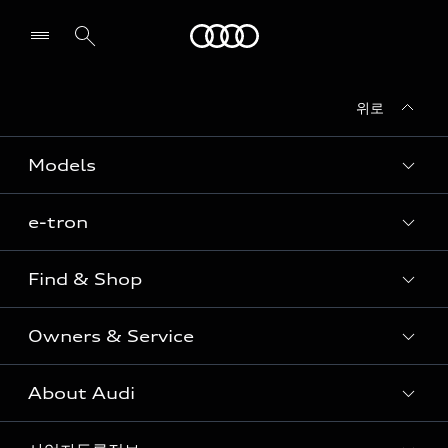
Audi
위로
전시장/AS센터 찾기
Models
e-tron
Sedan
SUV
Find & Shop
e-tron
Coupe
Owners & Service
전시장/AAP 전시장/AS센터
Sportback
아우디 신차 재고
S range
About Audi
고객안내
아우디 모델 비교하기
RS range
Audi Connect