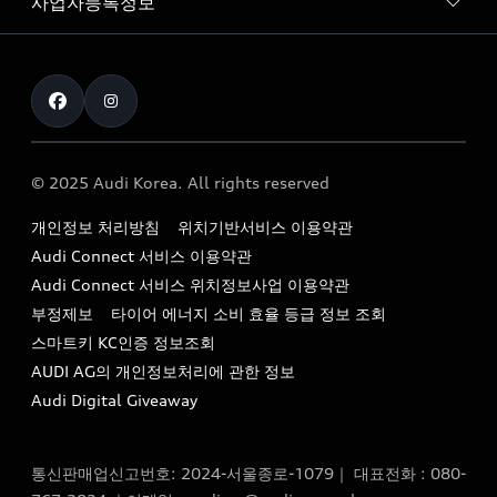
사업자등록정보
아우디 브랜드
아우디 공식 인증 중고차
myAudiworld
Stories of Progress
exclusive order
사업자등록번호 : 120-86-69646
내비게이션 데이터 다운로드
통신판매업신고번호 : 2024-서울종로-1079
Formula 1
The new Audi A6 Taste Drive 이벤트
대표자명 : 틸 셰어
아우디 영상 매뉴얼
Audi Story
주소 : 서울특별시 종로구 청계천로 41, 14층(서린동, 영풍빌
아우디 차량 Q&A
딩)
© 2025 Audi Korea. All rights reserved
아우디코리아 소식
대표전화 : 080-767-2834
고객지원센터
개인정보 처리방침
위치기반서비스 이용약관
아우디코리아 소개
이메일 : audi_m@audi-ccc.co.kr
Audi Connect 서비스 이용약관
서비스 센터
아우디 스토리
Audi Connect 서비스 위치정보사업 이용약관
서비스 예약
부정제보
타이어 에너지 소비 효율 등급 정보 조회
아우디 브랜드 히스토리
스마트키 KC인증 정보조회
서비스 프로그램
quattro 시스템
AUDI AG의 개인정보처리에 관한 정보
아우디 e-tron 케어 프로그램
Audi Digital Giveaway
부품 가격 정보
통신판매업신고번호: 2024-서울종로-1079｜ 대표전화 : 080-
사설수리업체를 위한 권고사항