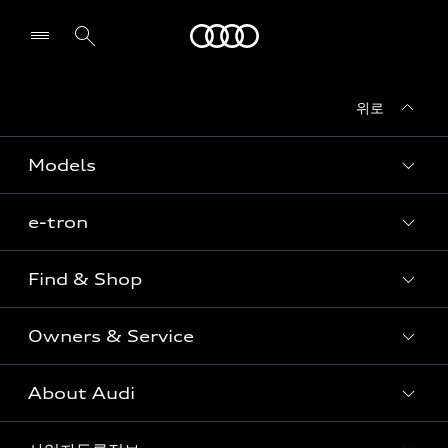
Audi
위로
전시장/AS센터 찾기
Models
e-tron
Sedan
SUV
Find & Shop
e-tron
Coupe
Owners & Service
전시장/AAP 전시장/AS센터
Sportback
아우디 신차 재고
S range
About Audi
고객안내
아우디 모델 비교하기
RS range
Audi Connect