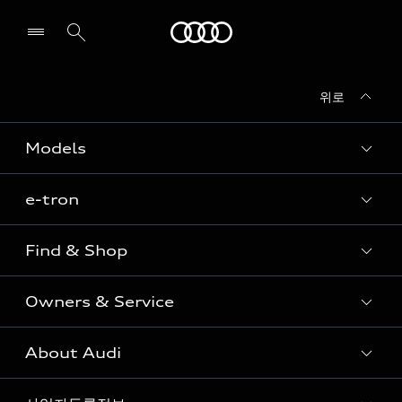
Audi
위로
전시장/AS센터 찾기
Models
e-tron
Sedan
SUV
Find & Shop
e-tron
Coupe
Owners & Service
전시장/AAP 전시장/AS센터
Sportback
아우디 신차 재고
S range
About Audi
고객안내
아우디 모델 비교하기
RS range
Audi Connect