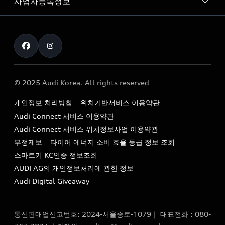
사업자등록정보
아우디 브랜드
아우디 공식 인증 중고차
myAudiworld
Stories of Progress
exclusive order
사업자등록번호 : 120-86-69646
내비게이션 데이터 다운로드
통신판매업신고번호 : 2024-서울종로-1079
Formula 1
The new Audi A6 Taste Drive 이벤트
대표자명 : 틸 셰어
아우디 영상 매뉴얼
Audi Story
주소 : 서울특별시 종로구 청계천로 41, 14층(서린동, 영풍빌
아우디 차량 Q&A
딩)
© 2025 Audi Korea. All rights reserved
아우디코리아 소식
대표전화 : 080-767-2834
고객지원센터
개인정보 처리방침
위치기반서비스 이용약관
아우디코리아 소개
이메일 : audi_m@audi-ccc.co.kr
Audi Connect 서비스 이용약관
서비스 센터
아우디 스토리
Audi Connect 서비스 위치정보사업 이용약관
서비스 예약
부정제보
타이어 에너지 소비 효율 등급 정보 조회
아우디 브랜드 히스토리
스마트키 KC인증 정보조회
서비스 프로그램
quattro 시스템
AUDI AG의 개인정보처리에 관한 정보
아우디 e-tron 케어 프로그램
Audi Digital Giveaway
부품 가격 정보
통신판매업신고번호: 2024-서울종로-1079｜ 대표전화 : 080-
사설수리업체를 위한 권고사항