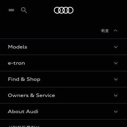
Audi
위로
전시장/AS센터 찾기
Models
e-tron
Sedan
SUV
Find & Shop
e-tron
Coupe
Owners & Service
전시장/AAP 전시장/AS센터
Sportback
아우디 신차 재고
S range
About Audi
고객안내
아우디 모델 비교하기
RS range
Audi Connect