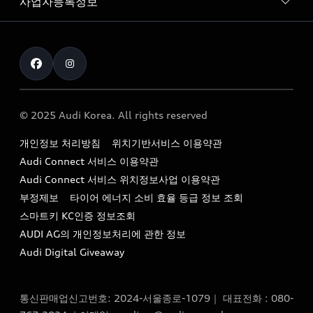
사업자등록정보
아우디 브랜드
아우디 공식 인증 중고차
myAudiworld
Stories of Progress
exclusive order
사업자등록번호 : 120-86-69646
내비게이션 데이터 다운로드
통신판매업신고번호 : 2024-서울종로-1079
Formula 1
The new Audi A6 Taste Drive 이벤트
대표자명 : 틸 셰어
아우디 영상 매뉴얼
Audi Story
주소 : 서울특별시 종로구 청계천로 41, 14층(서린동, 영풍빌
아우디 차량 Q&A
딩)
© 2025 Audi Korea. All rights reserved
아우디코리아 소식
대표전화 : 080-767-2834
고객지원센터
개인정보 처리방침
위치기반서비스 이용약관
아우디코리아 소개
이메일 : audi_m@audi-ccc.co.kr
Audi Connect 서비스 이용약관
서비스 센터
아우디 스토리
Audi Connect 서비스 위치정보사업 이용약관
서비스 예약
부정제보
타이어 에너지 소비 효율 등급 정보 조회
아우디 브랜드 히스토리
스마트키 KC인증 정보조회
서비스 프로그램
quattro 시스템
AUDI AG의 개인정보처리에 관한 정보
아우디 e-tron 케어 프로그램
Audi Digital Giveaway
부품 가격 정보
통신판매업신고번호: 2024-서울종로-1079｜ 대표전화 : 080-
사설수리업체를 위한 권고사항