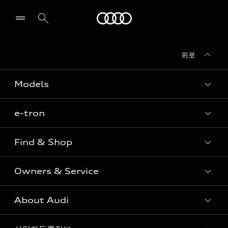
Audi
위로
전시장/AS센터 찾기
Models
e-tron
Sedan
SUV
Find & Shop
e-tron
Coupe
Owners & Service
전시장/AAP 전시장/AS센터
Sportback
아우디 신차 재고
S range
About Audi
고객안내
아우디 모델 비교하기
RS range
Audi Connect