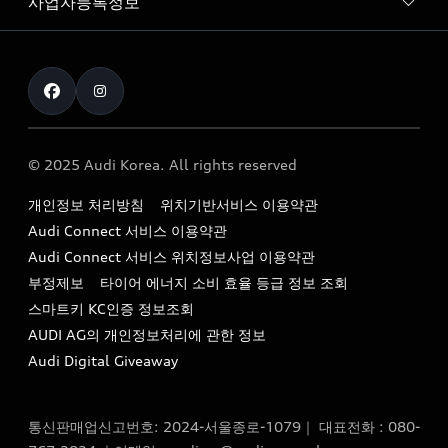
사업자등록정보
아우디 브랜드
아우디 공식 인증 중고차
myAudiworld
Stories of Progress
exclusive order
사업자등록번호 : 120-86-69646
내비게이션 데이터 다운로드
통신판매업신고번호 : 2024-서울종로-1079
Formula 1
The new Audi A6 Taste Drive 이벤트
대표자명 : 틸 셰어
아우디 영상 매뉴얼
Audi Story
주소 : 서울특별시 종로구 청계천로 41, 14층(서린동, 영풍빌
아우디 차량 Q&A
딩)
© 2025 Audi Korea. All rights reserved
아우디코리아 소식
대표전화 : 080-767-2834
고객지원센터
개인정보 처리방침
위치기반서비스 이용약관
아우디코리아 소개
이메일 : audi_m@audi-ccc.co.kr
Audi Connect 서비스 이용약관
서비스 센터
아우디 스토리
Audi Connect 서비스 위치정보사업 이용약관
서비스 예약
부정제보
타이어 에너지 소비 효율 등급 정보 조회
아우디 브랜드 히스토리
스마트키 KC인증 정보조회
서비스 프로그램
quattro 시스템
AUDI AG의 개인정보처리에 관한 정보
아우디 e-tron 케어 프로그램
Audi Digital Giveaway
부품 가격 정보
통신판매업신고번호: 2024-서울종로-1079｜ 대표전화 : 080-
사설수리업체를 위한 권고사항