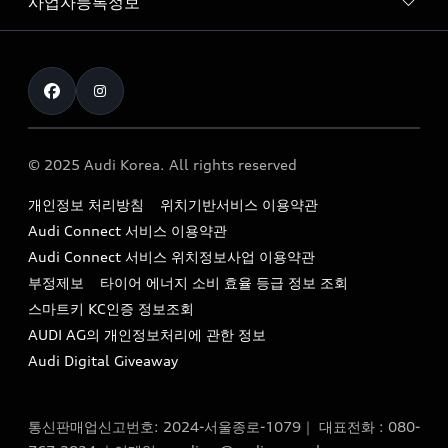
사업자등록정보
아우디 브랜드
아우디 공식 인증 중고차
myAudiworld
Stories of Progress
exclusive order
사업자등록번호 : 120-86-69646
내비게이션 데이터 다운로드
통신판매업신고번호 : 2024-서울종로-1079
Formula 1
The new Audi A6 Taste Drive 이벤트
대표자명 : 틸 셰어
아우디 영상 매뉴얼
Audi Story
주소 : 서울특별시 종로구 청계천로 41, 14층(서린동, 영풍빌
아우디 차량 Q&A
딩)
© 2025 Audi Korea. All rights reserved
아우디코리아 소식
대표전화 : 080-767-2834
고객지원센터
개인정보 처리방침
위치기반서비스 이용약관
아우디코리아 소개
이메일 : audi_m@audi-ccc.co.kr
Audi Connect 서비스 이용약관
서비스 센터
아우디 스토리
Audi Connect 서비스 위치정보사업 이용약관
서비스 예약
부정제보
타이어 에너지 소비 효율 등급 정보 조회
아우디 브랜드 히스토리
스마트키 KC인증 정보조회
서비스 프로그램
quattro 시스템
AUDI AG의 개인정보처리에 관한 정보
아우디 e-tron 케어 프로그램
Audi Digital Giveaway
부품 가격 정보
통신판매업신고번호: 2024-서울종로-1079｜ 대표전화 : 080-
사설수리업체를 위한 권고사항