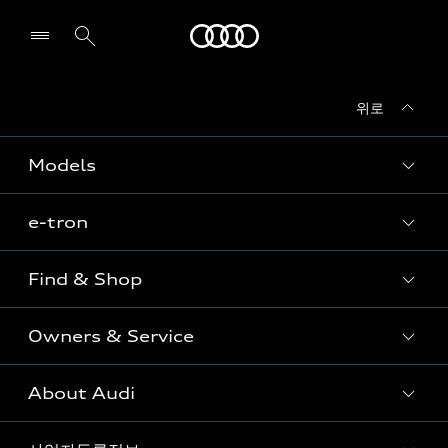
Audi
위로
전시장/AS센터 찾기
Models
e-tron
Sedan
SUV
Find & Shop
e-tron
Coupe
Owners & Service
전시장/AAP 전시장/AS센터
Sportback
아우디 신차 재고
S range
About Audi
고객안내
아우디 모델 비교하기
RS range
Audi Connect