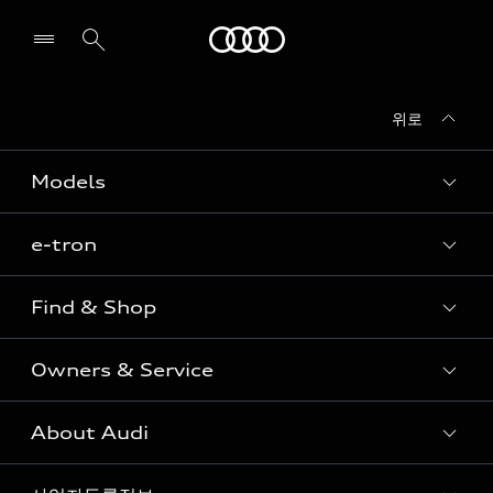
Audi
위로
전시장/AS센터 찾기
Models
e-tron
Sedan
SUV
Find & Shop
e-tron
Coupe
Owners & Service
전시장/AAP 전시장/AS센터
Sportback
아우디 신차 재고
S range
About Audi
고객안내
아우디 모델 비교하기
RS range
Audi Connect