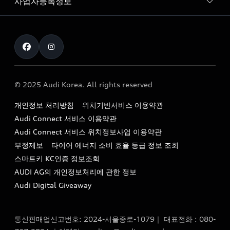
사업자등록정보
아우디 브랜드
아우디 공식 인증 중고차
myAudiworld
Stories of Progress
exclusive order
사업자등록번호 : 120-86-69646
내비게이션 데이터 다운로드
통신판매업신고번호 : 2024-서울종로-1079
Formula 1
The new Audi A6 Taste Drive 이벤트
대표자명 : 틸 셰어
아우디 영상 매뉴얼
Audi Story
주소 : 서울특별시 종로구 청계천로 41, 14층(서린동, 영풍빌
아우디 차량 Q&A
딩)
© 2025 Audi Korea. All rights reserved
아우디코리아 소식
대표전화 : 080-767-2834
고객지원센터
개인정보 처리방침
위치기반서비스 이용약관
아우디코리아 소개
이메일 : audi_m@audi-ccc.co.kr
Audi Connect 서비스 이용약관
서비스 센터
아우디 스토리
Audi Connect 서비스 위치정보사업 이용약관
서비스 예약
부정제보
타이어 에너지 소비 효율 등급 정보 조회
아우디 브랜드 히스토리
스마트키 KC인증 정보조회
서비스 프로그램
quattro 시스템
AUDI AG의 개인정보처리에 관한 정보
아우디 e-tron 케어 프로그램
Audi Digital Giveaway
부품 가격 정보
통신판매업신고번호: 2024-서울종로-1079｜ 대표전화 : 080-
사설수리업체를 위한 권고사항