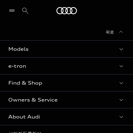
Audi
위로
전시장/AS센터 찾기
Models
e-tron
Sedan
SUV
Find & Shop
e-tron
Coupe
Owners & Service
전시장/AAP 전시장/AS센터
Sportback
아우디 신차 재고
S range
About Audi
고객안내
아우디 모델 비교하기
RS range
Audi Connect