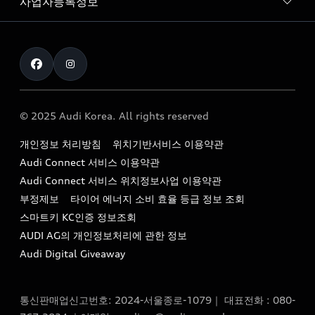
사업자등록정보
아우디 브랜드
아우디 공식 인증 중고차
myAudiworld
Stories of Progress
exclusive order
사업자등록번호 : 120-86-69646
내비게이션 데이터 다운로드
통신판매업신고번호 : 2024-서울종로-1079
Formula 1
The new Audi A6 Taste Drive 이벤트
대표자명 : 틸 셰어
아우디 영상 매뉴얼
Audi Story
주소 : 서울특별시 종로구 청계천로 41, 14층(서린동, 영풍빌
아우디 차량 Q&A
딩)
© 2025 Audi Korea. All rights reserved
아우디코리아 소식
대표전화 : 080-767-2834
고객지원센터
개인정보 처리방침
위치기반서비스 이용약관
아우디코리아 소개
이메일 : audi_m@audi-ccc.co.kr
Audi Connect 서비스 이용약관
서비스 센터
아우디 스토리
Audi Connect 서비스 위치정보사업 이용약관
서비스 예약
부정제보
타이어 에너지 소비 효율 등급 정보 조회
아우디 브랜드 히스토리
스마트키 KC인증 정보조회
서비스 프로그램
quattro 시스템
AUDI AG의 개인정보처리에 관한 정보
아우디 e-tron 케어 프로그램
Audi Digital Giveaway
부품 가격 정보
통신판매업신고번호: 2024-서울종로-1079｜ 대표전화 : 080-
사설수리업체를 위한 권고사항