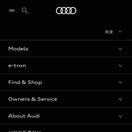
Audi
위로
전시장/AS센터 찾기
Models
e-tron
Sedan
SUV
Find & Shop
e-tron
Coupe
Owners & Service
전시장/AAP 전시장/AS센터
Sportback
아우디 신차 재고
S range
About Audi
고객안내
아우디 모델 비교하기
RS range
Audi Connect