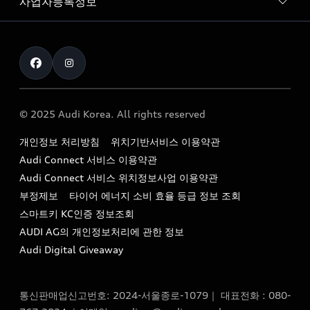
사업자등록정보
아우디 브랜드
아우디 공식 인증 중고차
myAudiworld
Stories of Progress
exclusive order
사업자등록번호 : 120-86-69646
내비게이션 데이터 다운로드
통신판매업신고번호 : 2024-서울종로-1079
Formula 1
The new Audi A6 Taste Drive 이벤트
대표자명 : 틸 셰어
아우디 영상 매뉴얼
Audi Story
주소 : 서울특별시 종로구 청계천로 41, 14층(서린동, 영풍빌
아우디 차량 Q&A
딩)
© 2025 Audi Korea. All rights reserved
아우디코리아 소식
대표전화 : 080-767-2834
고객지원센터
개인정보 처리방침
위치기반서비스 이용약관
아우디코리아 소개
이메일 : audi_m@audi-ccc.co.kr
Audi Connect 서비스 이용약관
서비스 센터
아우디 스토리
Audi Connect 서비스 위치정보사업 이용약관
서비스 예약
부정제보
타이어 에너지 소비 효율 등급 정보 조회
아우디 브랜드 히스토리
스마트키 KC인증 정보조회
서비스 프로그램
quattro 시스템
AUDI AG의 개인정보처리에 관한 정보
아우디 e-tron 케어 프로그램
Audi Digital Giveaway
부품 가격 정보
통신판매업신고번호: 2024-서울종로-1079｜ 대표전화 : 080-
사설수리업체를 위한 권고사항